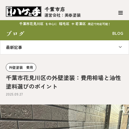
千葉市店
運営会社：美春塗装
千葉市花見川区
稲毛区
若葉区
を中心に
や
周辺で対応可能！
ブログ
BLOG
最新記事
外壁塗装 費用
千葉市花見川区の外壁塗装：費用相場と油性
塗料選びのポイント
2025.09.27