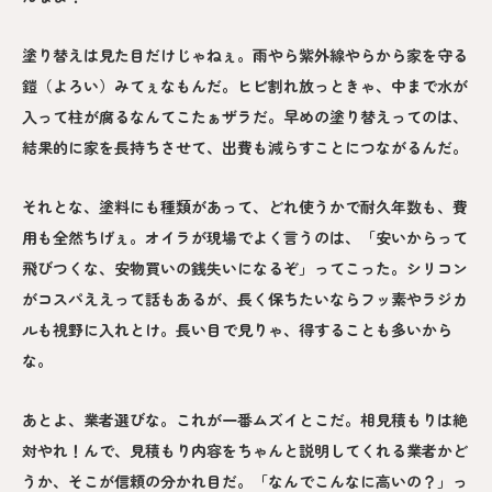
塗り替えは見た目だけじゃねぇ。雨やら紫外線やらから家を守る
鎧（よろい）みてぇなもんだ。ヒビ割れ放っときゃ、中まで水が
入って柱が腐るなんてこたぁザラだ。早めの塗り替えってのは、
結果的に家を長持ちさせて、出費も減らすことにつながるんだ。
それとな、塗料にも種類があって、どれ使うかで耐久年数も、費
用も全然ちげぇ。オイラが現場でよく言うのは、「安いからって
飛びつくな、安物買いの銭失いになるぞ」ってこった。シリコン
がコスパええって話もあるが、長く保ちたいならフッ素やラジカ
ルも視野に入れとけ。長い目で見りゃ、得することも多いから
な。
あとよ、業者選びな。これが一番ムズイとこだ。相見積もりは絶
対やれ！んで、見積もり内容をちゃんと説明してくれる業者かど
うか、そこが信頼の分かれ目だ。「なんでこんなに高いの？」っ