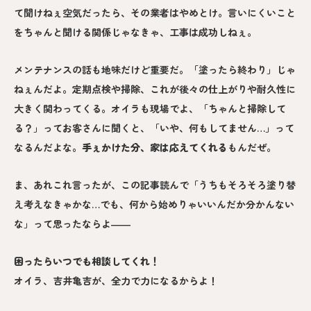
て聞けねぇ空気だったら、その業者はやめとけ。言いにくいこと
をちゃんと聞ける関係じゃなきゃ、工事は成功しねぇ。
メンテナンスの話も地味だけど重要だ。「塗ったら終わり」じゃ
ねぇんだよ。定期点検や掃除、これが後々の仕上がりや耐久性に
大きく関わってくる。オイラも現場でよ、「ちゃんと掃除して
る？」ってお客さんに聞くと、「いや、何もしてません…」って
なるんだよな。
手ぇかけた分、家は応えてくれる
もんだぜ。
ま、あれこれ言ったが、この記事読んで「うちもそろそろ塗り替
え考えなきゃかな…でも、何から始めりゃいいんだか分かんない
な」って思ったならよ――
困ったらいつでも相談してくれ！
オイラ、吉井亀吉が、全力で力になるからよ！