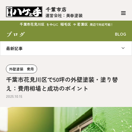
千葉市店
運営会社：美春塗装
千葉市花見川区
稲毛区
若葉区
を中心に
や
周辺で対応可能！
ブログ
BLOG
最新記事
外壁塗装 費用
千葉市花見川区で50坪の外壁塗装・塗り替
え：費用相場と成功のポイント
2025.10.15