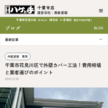
千葉市店
運営会社：美春塗装
千葉市花見川区
稲毛区
若葉区
を中心に
や
周辺で対応可能！
ブログ
BLOG
最新記事
外壁塗装 費用
千葉市花見川区で外壁カバー工法！費用相場
と業者選びのポイント
2025.12.03