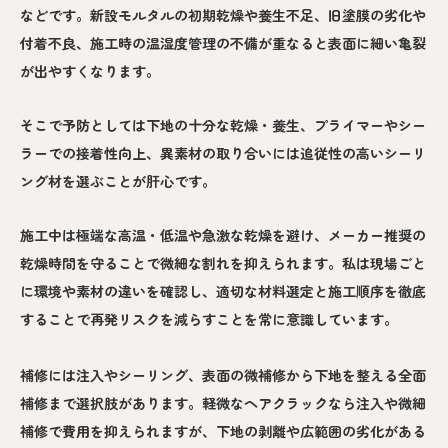
などです。新設モルタルの初期乾燥や養生不足、旧塗膜の劣化や
付着不良、施工時の温湿度管理の不備が重なると表面に細い亀裂
が出やすくなります。
そこで予防としては下地の十分な乾燥・養生、プライマーやシー
ラーでの接着性向上、異素材の取り合いには追従性の高いシーリ
ング材を選ぶことが肝心です。
施工中は極端な高温・低温や急激な乾燥を避け、メーカー推奨の
乾燥時間を守ることで微細な割れを抑えられます。私は現場ごと
に環境や素材の違いを確認し、適切な材料選定と施工順序を徹底
することで再発リスクを減らすことを常に意識しています。
補修には注入やシーリング、表面の微補修から下地を整える全面
補修まで選択肢があります。軽微なヘアクラックなら注入や微細
補修で費用を抑えられますが、下地の剥離や広範囲の劣化がある