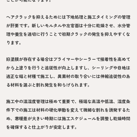
ヘアクラックを抑えるためには下地処理と施工タイミングの管理
が肝要です。新しいモルタルや左官面は十分に乾燥させ、水分管
理や養生を適切に行うことで初期クラックの発生を抑えやすくな
ります。
旧塗膜が存在する場合はプライマーやシーラーで接着性を高めて
から上塗りを行うと追従性が向上しますし、シーリングや目地は
適正な幅と材種で施工し、異素材の取り合いには伸縮追従性のあ
る材料を選ぶと割れ発生を和らげられます。
施工中の温湿度管理は極めて重要で、極端な高温や低温、湿度条
件下での施工は材料の硬化挙動を変えて微細な割れを誘発するた
め、寒暖差が大きい時期には施工スケジュールを調整し乾燥時間
を確保すると仕上がりが安定します。