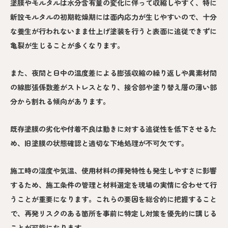
塗膜やモルタルは水分含有量の変化に伴って収縮しやすく、特に
新設モルタルの初期乾燥期には面内応力が生じやすいので、十分
な養生が行われないまま仕上げ塗装を行うと表面に追従できずに
亀裂が生じることが多くなります。
また、夜間と日中の温度差による膨張収縮の繰り返しや異素材間
の線膨張係数差がストレスとなり、接合部や塗り替え層の薄い部
分から割れる傾向があります。
既存塗膜の劣化や付着不良は動きに対する追従性を低下させるた
め、旧塗膜の状態確認と適切な下地処理が不可欠です。
施工時の湿度や気温、使用材料の揮発特性も発生しやすさに影響
するため、施工条件の管理と材料選定を現場の実情に合わせて行
うことが重要になります。これらの要因を総合的に把握すること
で、再発リスクのある箇所を事前に特定し対策を優先的に講じる
ことが可能になります。