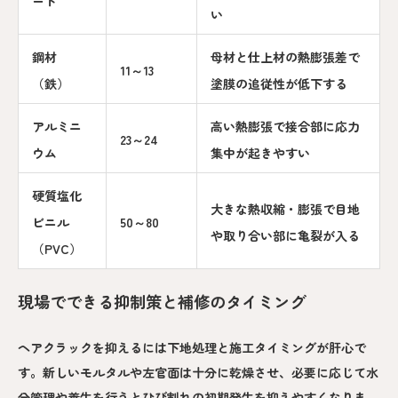
ート
い
鋼材
母材と仕上材の熱膨張差で
11～13
（鉄）
塗膜の追従性が低下する
アルミニ
高い熱膨張で接合部に応力
23～24
ウム
集中が起きやすい
硬質塩化
大きな熱収縮・膨張で目地
ビニル
50～80
や取り合い部に亀裂が入る
（PVC）
現場でできる抑制策と補修のタイミング
ヘアクラックを抑えるには下地処理と施工タイミングが肝心で
す。新しいモルタルや左官面は十分に乾燥させ、必要に応じて水
分管理や養生を行うとひび割れの初期発生を抑えやすくなりま