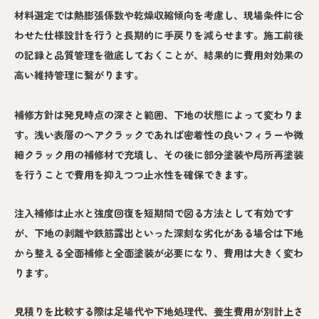
材料選定では熱膨張係数や乾燥収縮傾向を考慮し、現場条件に合
わせた仕様設計を行うと長期的に手戻りを減らせます。施工前後
の記録と品質管理を徹底しておくことが、結果的に費用対効果の
高い維持管理に繋がります。
補修方針は発見時点の深さと範囲、下地の状態によって変わりま
す。浅い表層のヘアクラックであれば密着性の良いフィラーや微
細クラック用の補修材で充填し、その後に部分塗装や局所再塗装
を行うことで費用を抑えつつ止水性を確保できます。
注入補修は止水と強度回復を短期間で図る方法として有効です
が、下地の剥離や鉄筋露出といった深刻な劣化がある場合は下地
から整える全面補修と全面塗装が必要になり、費用は大きく変わ
ります。
見積りを比較する際は足場代や下地処理代、養生費用が別計上さ