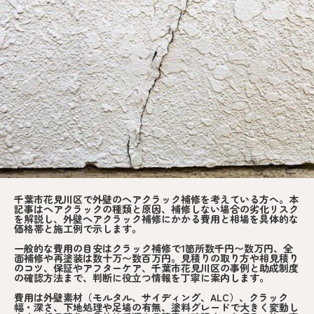
千葉市花見川区で外壁のヘアクラック補修を考えている方へ。本
記事はヘアクラックの種類と原因、補修しない場合の劣化リスク
を解説し、外壁ヘアクラック補修にかかる費用と相場を具体的な
価格帯と施工例で示します。
一般的な費用の目安はクラック補修で1箇所数千円〜数万円、全
面補修や再塗装は数十万〜数百万円。見積りの取り方や相見積り
のコツ、保証やアフターケア、千葉市花見川区の事例と助成制度
の確認方法まで、判断に役立つ情報を丁寧に案内します。
費用は外壁素材（モルタル、サイディング、ALC）、クラック
幅・深さ、下地処理や足場の有無、塗料グレードで大きく変動し