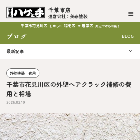
千葉市店
運営会社：美春塗装
千葉市花見川区
稲毛区
若葉区
を中心に
や
周辺で対応可能！
ブログ
BLOG
最新記事
外壁塗装 費用
千葉市花見川区の外壁ヘアクラック補修の費
用と相場
2026.02.19