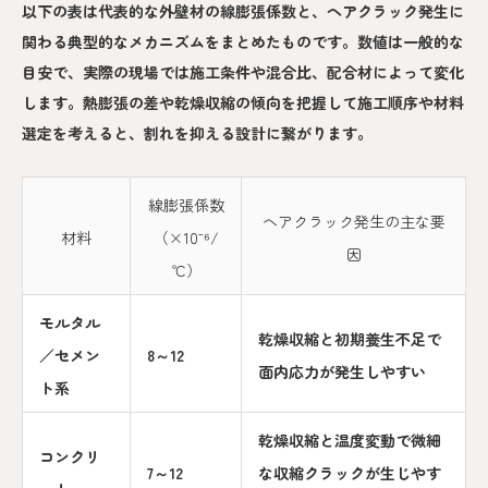
以下の表は代表的な外壁材の線膨張係数と、ヘアクラック発生に
関わる典型的なメカニズムをまとめたものです。数値は一般的な
目安で、実際の現場では施工条件や混合比、配合材によって変化
します。熱膨張の差や乾燥収縮の傾向を把握して施工順序や材料
選定を考えると、割れを抑える設計に繋がります。
線膨張係数
ヘアクラック発生の主な要
材料
（×10⁻⁶/
因
℃）
モルタル
乾燥収縮と初期養生不足で
／セメン
8～12
面内応力が発生しやすい
ト系
乾燥収縮と温度変動で微細
コンクリ
7～12
な収縮クラックが生じやす