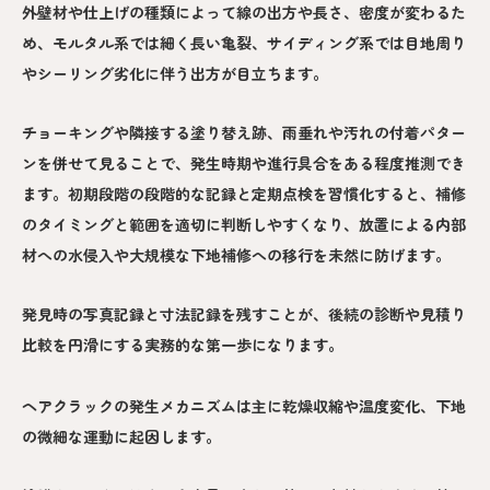
外壁材や仕上げの種類によって線の出方や長さ、密度が変わるた
め、モルタル系では細く長い亀裂、サイディング系では目地周り
やシーリング劣化に伴う出方が目立ちます。
チョーキングや隣接する塗り替え跡、雨垂れや汚れの付着パター
ンを併せて見ることで、発生時期や進行具合をある程度推測でき
ます。初期段階の段階的な記録と定期点検を習慣化すると、補修
のタイミングと範囲を適切に判断しやすくなり、放置による内部
材への水侵入や大規模な下地補修への移行を未然に防げます。
発見時の写真記録と寸法記録を残すことが、後続の診断や見積り
比較を円滑にする実務的な第一歩になります。
ヘアクラックの発生メカニズムは主に乾燥収縮や温度変化、下地
の微細な運動に起因します。