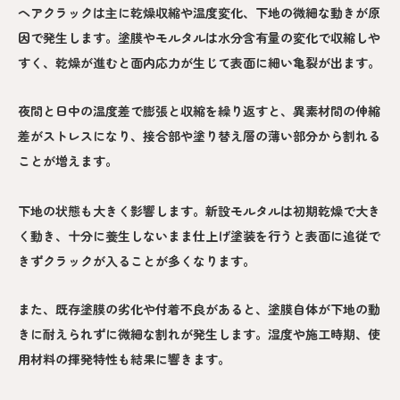
ヘアクラックは主に乾燥収縮や温度変化、下地の微細な動きが原
因で発生します。塗膜やモルタルは水分含有量の変化で収縮しや
すく、乾燥が進むと面内応力が生じて表面に細い亀裂が出ます。
夜間と日中の温度差で膨張と収縮を繰り返すと、異素材間の伸縮
差がストレスになり、接合部や塗り替え層の薄い部分から割れる
ことが増えます。
下地の状態も大きく影響します。新設モルタルは初期乾燥で大き
く動き、十分に養生しないまま仕上げ塗装を行うと表面に追従で
きずクラックが入ることが多くなります。
また、既存塗膜の劣化や付着不良があると、塗膜自体が下地の動
きに耐えられずに微細な割れが発生します。湿度や施工時期、使
用材料の揮発特性も結果に響きます。