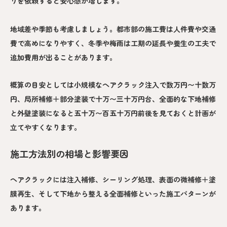
りを依頼すると安心感が増します。
地域差や季節も考慮しましょう。都市部の施工費は人件費や交通
費で高めになりやすく、冬季や梅雨は工期の延長や養生の工夫で
追加費用が出ることがあります。
概算の目安としては小規模なヘアクラック注入で数万円〜十数万
円、局所補修＋部分塗装で十万〜三十万円台、全面的な下地補修
と外壁塗装になると五十万〜百五十万円前後を見ておくと計画が
立てやすくなります。
施工方法別の相場と影響要因
ヘアクラックには注入補修、シーリング処理、表面の微補修＋塗
膜再生、そして下地から整える全面補修といった施工パターンが
あります。