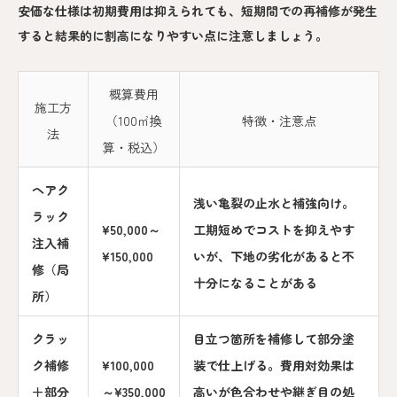
安価な仕様は初期費用は抑えられても、短期間での再補修が発生
すると結果的に割高になりやすい点に注意しましょう。
概算費用
施工方
（100㎡換
特徴・注意点
法
算・税込）
ヘアク
浅い亀裂の止水と補強向け。
ラック
¥50,000～
工期短めでコストを抑えやす
注入補
¥150,000
いが、下地の劣化があると不
修（局
十分になることがある
所）
クラッ
目立つ箇所を補修して部分塗
ク補修
¥100,000
装で仕上げる。費用対効果は
＋部分
～¥350,000
高いが色合わせや継ぎ目の処