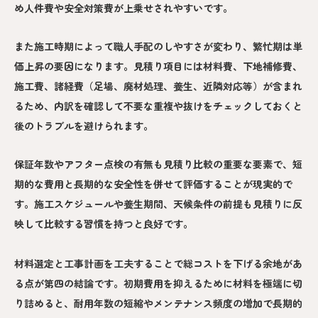
め人件費や安全対策費が上乗せされやすいです。
また施工時期によって職人手配のしやすさが変わり、繁忙期は単
価上昇の要因になります。見積り項目には材料費、下地補修費、
施工費、諸経費（足場、廃材処理、養生、近隣対応等）が含まれ
るため、内訳を確認して不要な重複や抜けをチェックしておくと
後のトラブルを避けられます。
保証年数やアフター点検の有無も見積り比較の重要な要素で、短
期的な費用と長期的な安全性を併せて評価することが現実的で
す。施工スケジュールや養生期間、天候条件の前提も見積りに反
映して比較する習慣を持つと良好です。
材料選定と工事計画を工夫することで総コストを下げる余地があ
る点が第四の結論です。初期費用を抑えるために材料を極端に切
り詰めると、耐用年数の短縮やメンテナンス頻度の増加で長期的