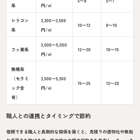
5〜8
5〜7
系
円/㎡
シリコン
2,300〜3,500
10〜12
8〜10
系
円/㎡
3,000〜5,000
フッ素系
12〜20
10〜15
円/㎡
無機系
（セラミ
3,500〜5,300
15〜25
12〜20
ック含
円/㎡
有）
職人との連携とタイミングで節約
信頼できる職人と長期的な関係を築くと、見積りの透明化や無駄