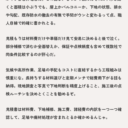
くと面積は小ぶりでも、屋上かバルコニーか、下地の状態、排水
や勾配、既存防水の撤去の有無で手間がウンと変わるって点、職
人目線で的確に書かれとる。
見積もりは材料費だけや単価だけ見て安易に決めると後で泣く。
部分補修で済むか全面替えか、保証や点検頻度も含めて複数社で
同条件比較するのが肝心だ。
気候や高所作業、足場の手配もコストに直結するから工程組みは
慎重にな。長持ちする材料選びと定期メンテで総費用下がる話も
納得。現地調査と写真で下地判断を精度上げること、施工後の点
検ルーチンを決めとくことを勧めるぞ。
見積書は材料費、下地補修、施工費、諸経費の内訳を一つ一つ確
認して、足場や廃材処理が含まれとるか確かめるんじゃ。