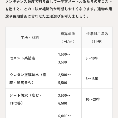
メンテナンス頻度で割り算して一平方メートルあたりの年コスト
を出すと、どの工法が経済的か判断しやすくなります。建物の用
途や長期計画に合わせた工法選びを考えましょう。
概算単価
標準耐用年数
工法・材料
（円/㎡）
（目安）
1,500〜
セメント系塗布
5〜10年
3,500
ウレタン塗膜防水（密
2,500〜
8〜15年
着・通気含む）
5,500
シート防水（塩ビ・
3,500〜
10〜20年
TPO等）
6,500
6,000〜