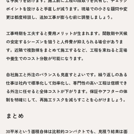
な手戻りを防げます。施工前に工程の段取りを共有し、チェック
ポイントを設けると手直しが減ります。現場での小さな疑問や変
更は都度相談し、追加工事が膨らむ前に調整しましょう。
工事時期を工夫すると費用メリットが生まれます。閑散期や天候
の安定するシーズンを狙うと人件費が抑えられる場合がありま
す。近隣で複数棟をまとめて施工するなど、工程を束ねると足場
や養生でのコスト分散が可能になります。
自社施工と外注のバランスも見直すとよいです。繰り返しのある
仕事は社内で標準化して効率化し、専門性の高い工程は信頼でき
る外注に任せると全体コストが下がります。保証やアフターの体
制を明確にして、再施工リスクを減らすことを心がけましょう。
まとめ
30平米という面積自体は比較的コンパクトでも、見積り結果は面