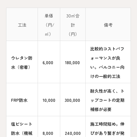
単価
30㎡合
工法
（円/
計
備考
㎡）
（円）
比較的コストパフ
ウレタン防
ォーマンスが良
6,000
180,000
水（密着）
い。バルコニー向
けの一般的工法
耐久性が高く、ト
FRP防水
10,000
300,000
ップコートの定期
補修が必要
塩ビシート
施工時間短め。伸
防水（機械
8,000
240,000
びがあり繋ぎが発