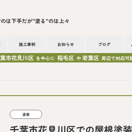
”のは下手だが”塗る”のは上々
て
施工事例
お知らせ
ブログ
葉市花見川区
稲毛区
若葉区
を中心に
や
周辺で対応可
塗装
千葉市花見川区での屋根塗