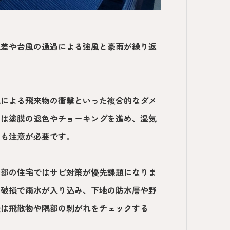
温差や台風の通過による強風と豪雨が繰り返
風による飛来物の衝撃といった複合的なダメ
しは塗膜の退色やチョーキングを進め、湿気
にも注意が必要です。
岸部の住宅ではサビ対策が優先課題になりま
の破損で雨水が入り込み、下地の防水層や野
後は飛散物や隅部の剥がれをチェックする