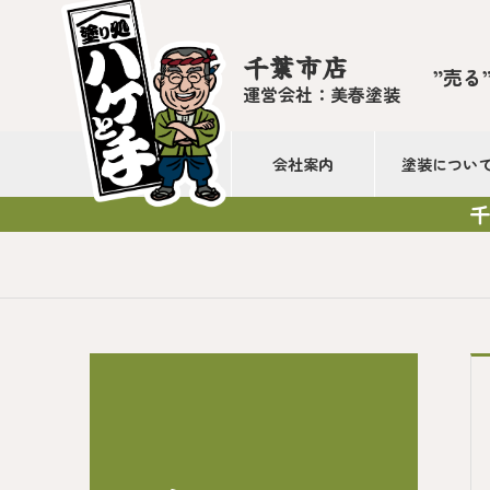
千葉市店
”売る
運営会社：美春塗装
会社案内
塗装につい
千