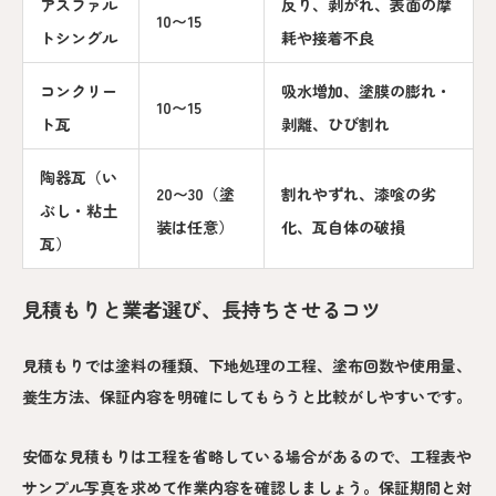
アスファル
反り、剥がれ、表面の摩
10〜15
トシングル
耗や接着不良
コンクリー
吸水増加、塗膜の膨れ・
10〜15
ト瓦
剥離、ひび割れ
陶器瓦（い
20〜30（塗
割れやずれ、漆喰の劣
ぶし・粘土
装は任意）
化、瓦自体の破損
瓦）
見積もりと業者選び、長持ちさせるコツ
見積もりでは塗料の種類、下地処理の工程、塗布回数や使用量、
養生方法、保証内容を明確にしてもらうと比較がしやすいです。
安価な見積もりは工程を省略している場合があるので、工程表や
サンプル写真を求めて作業内容を確認しましょう。保証期間と対