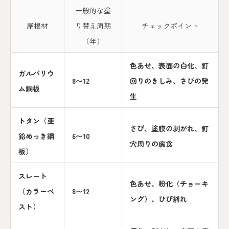
一般的な塗
屋根材
り替え周期
チェックポイント
（年）
色あせ、表面の白化、釘
ガルバリウ
8〜12
回りのきしみ、さびの発
ム鋼板
生
トタン（亜
さび、塗膜の剥がれ、釘
鉛めっき鋼
6〜10
穴周りの腐食
板）
スレート
色あせ、粉化（チョーキ
（カラーベ
8〜12
ング）、ひび割れ
スト）