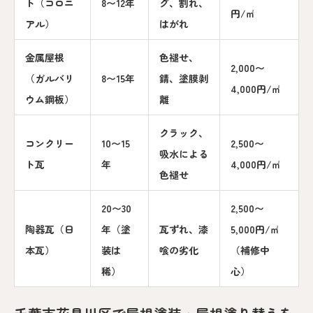
ト（コロニ
8〜12年
グ、割れ、
円/㎡
アル）
はがれ
金属屋根
色褪せ、
2,000〜
（ガルバリ
8〜15年
錆、塗膜剥
4,000円/㎡
ウム鋼板）
離
クラック、
コンクリー
10〜15
2,500〜
吸水による
ト瓦
年
4,000円/㎡
色褪せ
20〜30
2,500〜
陶器瓦（日
年（塗
瓦ずれ、漆
5,000円/㎡
本瓦）
装は
喰の劣化
（補修中
稀）
心）