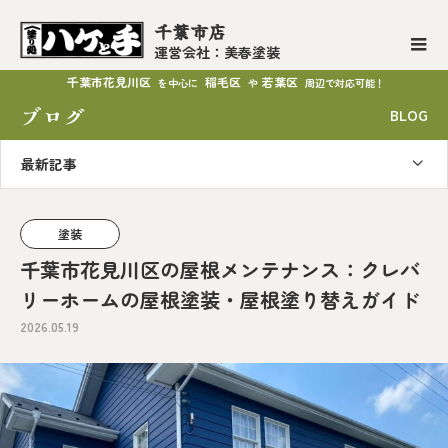
千葉市店
運営会社：美春塗装
千葉市花見川区
稲毛区
若葉区
を中心に
や
周辺で対応可能！
ブログ
BLOG
最新記事
塗装
千葉市花見川区の屋根メンテナンス：クレバ
リーホームの屋根塗装・屋根塗り替えガイド
2026.05.19