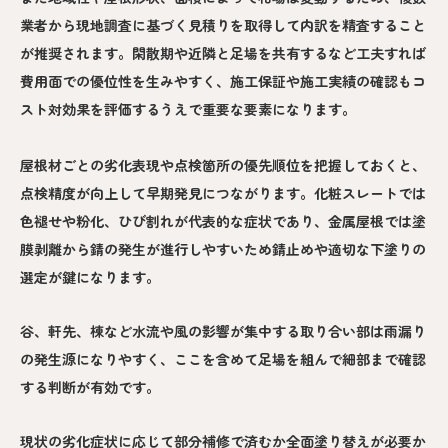
業者から現地調査に基づく見積りを取得して内訳を精査すること
が推奨されます。閑散期や近隣と足場を共有するなど工夫すれば
費用面での優位性を生みやすく、施工保証や施工実績の確認もコ
スト対効果を評価するうえで重要な要素になります。
屋根材ごとの劣化表現や点検箇所の優先順位を把握しておくと、
点検精度が向上して早期発見につながります。化粧スレートでは
色褪せや粉化、ひび割れが代表的な症状であり、金属屋根では塗
膜剥離から錆の発生が進行しやすいため錆止めや適切な下塗りの
選定が鍵になります。
谷、軒先、棟など水流や風の影響が集中する取り合い部は雨漏り
の発生源になりやすく、ここを含めて足場を組んで細部まで確認
する判断が有効です。
現状の劣化症状に応じて部分補修で済むか全面塗り替えが必要か