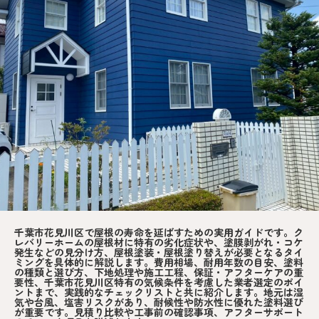
千葉市花見川区で屋根の寿命を延ばすための実用ガイドです。ク
レバリーホームの屋根材に特有の劣化症状や、塗膜剥がれ・コケ
発生などの見分け方、屋根塗装・屋根塗り替えが必要となるタイ
ミングを具体的に解説します。費用相場、耐用年数の目安、塗料
の種類と選び方、下地処理や施工工程、保証・アフターケアの重
要性、千葉市花見川区特有の気候条件を考慮した業者選定のポイ
ントまで、実践的なチェックリストと共に紹介します。地元は湿
気や台風、塩害リスクがあり、耐候性や防水性に優れた塗料選び
が重要です。見積り比較や工事前の確認事項、アフターサポート