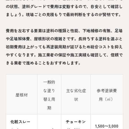
の状態、塗料グレードで費用は変動するので、目安として確認し
ましょう。現場ごとの見積もりで最終判断をするのが賢明です。
費用を左右する要素は塗料の種類と性能、下地補修の有無、足場
や足場解体費、屋根形状の複雑さです。長持ちする塗料を選ぶと
初期費用は上がっても再塗装周期が延びるため総合コストを抑え
やすくなります。施工業者の保証や施工実績も確認して、信頼で
きる業者で進めることをおすすめします。
一般的
な塗り
主な劣化症
参考塗装費
屋根材
替え周
状
用（㎡）
期
化粧スレー
チョーキン
1,500〜3,000