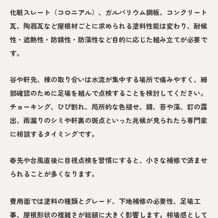
化粧スレート（コロニアル）、ガルバリウム鋼板、コンクリート
瓦、陶器瓦など屋根材ごとに求められる塗料性能は変わり、耐候
性・遮熱性・防錆性・防藻性など目的に応じた組み立てが必要で
す。
谷や軒先、棟の取り合いは水流が集中する場所で痛みやすく、細
部確認のために足場を組んで点検することを検討してください。
チョーキング、ひび割れ、局所的な色褪せ、錆、苔や藻、釘の露
出、雨漏りのシミや軒裏の斑点といった兆候が見られたら専門家
に相談するタイミングです。
春先や台風直後に目視点検を習慣にすると、小さな補修で済ませ
られることが多くなります。
費用面では塗料の種類とグレード、下地補修の必要性、足場工
事、屋根形状の複雑さが総額に大きく影響します。相場感として