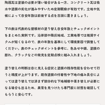
陶器瓦は塗装の必要が薄い場合がある一方、コンクリート瓦は吸
水や塗膜の劣化が進みやすいため定期観察が有効です。立地や気
候によって目安年数は前後する点を念頭に置きましょう。
下の表は代表的な屋根材の塗り替え目安年数とチェックポイント
をまとめた実例です。沿岸部や降灰地域、工業地帯では推奨サイ
クルが短くなるので、表の年数を基準にして環境要因で調整して
ください。表のチェックポイントを参考に、色あせや錆、塗膜の
膨れ、クラックなどの発見を定期点検に組み入れましょう。
塗り替えの判断は目に見える症状と塗膜の残存性能を合わせて行
うと精度が上がります。既存塗膜の付着性や下地の痛み具合によ
っては塗り替えでは済まず部分的な下地補修や葺き替えが必要に
なる場合も出るため、異常を見つけたら専門家に状態を確認して
もらうと安心です。