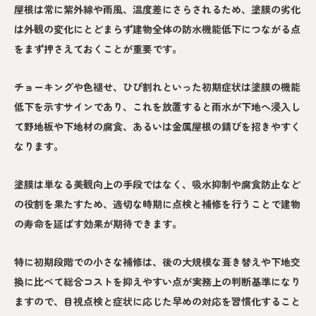
屋根は常に紫外線や雨風、温度差にさらされるため、塗膜の劣化
は外観の変化にとどまらず建物全体の防水機能低下につながる点
をまず押さえておくことが重要です。
チョーキングや色褪せ、ひび割れといった初期症状は塗膜の機能
低下を示すサインであり、これを放置すると雨水が下地へ浸入し
て野地板や下地材の腐食、あるいは金属屋根の錆びを招きやすく
なります。
塗膜は単なる美観向上の手段ではなく、吸水抑制や腐食防止など
の役割を果たすため、適切な時期に点検と補修を行うことで建物
の寿命を延ばす効果が期待できます。
特に初期段階での小さな補修は、後の大規模な葺き替えや下地交
換に比べて総合コストを抑えやすい点が実務上の判断基準になり
ますので、目視点検と症状に応じた早めの対応を習慣化すること