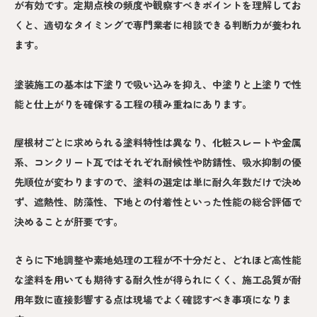
が有効です。定期点検の頻度や観察すべきポイントを理解してお
くと、適切なタイミングで専門業者に相談できる判断力が養われ
ます。
塗装施工の基本は下塗りで吸い込みを抑え、中塗りと上塗りで性
能と仕上がりを確保する工程の積み重ねにあります。
屋根材ごとに求められる塗料特性は異なり、化粧スレートや金属
系、コンクリート瓦ではそれぞれ耐候性や防錆性、吸水抑制の優
先順位が変わりますので、塗料の選定は単に耐久年数だけで決め
ず、遮熱性、防藻性、下地との付着性といった性能の総合評価で
決めることが肝要です。
さらに下地調整や素地処理の工程が不十分だと、どれほど高性能
な塗料を用いても期待する耐久性が得られにくく、施工品質が耐
用年数に直接影響する点は現場でよく確認すべき事項になりま