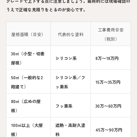
グレードで上下する点に注意しましょう。最終的には現場確認の
うえで正確な見積りをとるのが安心です。
工事費用目安
屋根面積（目安）
代表的な塗料
（税別）
30㎡（小型・切妻
シリコン系
8万〜18万円
屋根）
50㎡（一般的な2
シリコン系／フ
15万〜35万円
階建て）
ッ素系
80㎡（広めの屋
フッ素系
30万〜60万円
根）
100㎡以上（大屋
遮熱・高耐久塗
45万〜90万円
根）
料