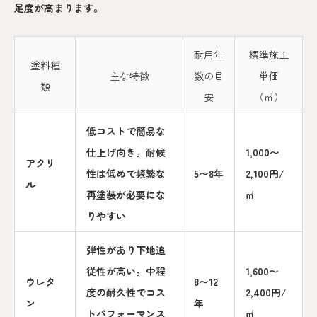
足度が高まります。
耐用年
標準施工
塗料種
主な特徴
数の目
単価
類
安
（㎡）
低コストで簡易な
仕上げ向き。耐候
1,000〜
アクリ
性は低めで頻繁な
5〜8年
2,100円/
ル
再塗装が必要にな
㎡
りやすい
弾性があり下地追
従性が高い。中程
1,600〜
ウレタ
8〜12
度の耐久性でコス
2,400円/
ン
年
トパフォーマンス
㎡