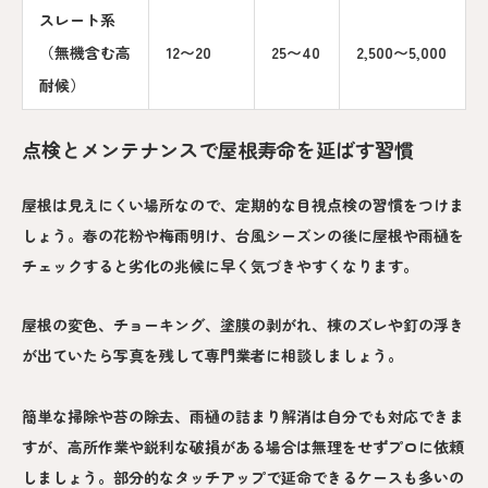
スレート系
（無機含む高
12〜20
25〜40
2,500〜5,000
耐候）
点検とメンテナンスで屋根寿命を延ばす習慣
屋根は見えにくい場所なので、定期的な目視点検の習慣をつけま
しょう。春の花粉や梅雨明け、台風シーズンの後に屋根や雨樋を
チェックすると劣化の兆候に早く気づきやすくなります。
屋根の変色、チョーキング、塗膜の剥がれ、棟のズレや釘の浮き
が出ていたら写真を残して専門業者に相談しましょう。
簡単な掃除や苔の除去、雨樋の詰まり解消は自分でも対応できま
すが、高所作業や鋭利な破損がある場合は無理をせずプロに依頼
しましょう。部分的なタッチアップで延命できるケースも多いの