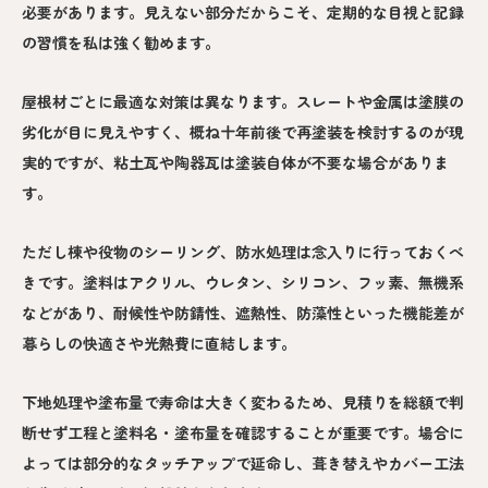
必要があります。見えない部分だからこそ、定期的な目視と記録
の習慣を私は強く勧めます。
屋根材ごとに最適な対策は異なります。スレートや金属は塗膜の
劣化が目に見えやすく、概ね十年前後で再塗装を検討するのが現
実的ですが、粘土瓦や陶器瓦は塗装自体が不要な場合がありま
す。
ただし棟や役物のシーリング、防水処理は念入りに行っておくべ
きです。塗料はアクリル、ウレタン、シリコン、フッ素、無機系
などがあり、耐候性や防錆性、遮熱性、防藻性といった機能差が
暮らしの快適さや光熱費に直結します。
下地処理や塗布量で寿命は大きく変わるため、見積りを総額で判
断せず工程と塗料名・塗布量を確認することが重要です。場合に
よっては部分的なタッチアップで延命し、葺き替えやカバー工法