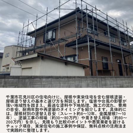
千葉市花見川区の住宅向けに、屋根や東栄住宅を含む屋根塗装・
屋根塗り替えの基本と選び方を解説します。塩害や台風の影響が
強い地域性を踏まえ、最適な塗料や下地処理、施工の流れ、費用
の目安、耐用年数や再塗装のタイミングを紹介します。具体的に
は、屋根材別の塗替え目安（スレート約8〜12年、金属屋根7〜10
年）、塗装工事の相場（約30〜80万円）や葺き替え相場（約80〜
200万円）を示し、見積もり比較のポイントや悪質業者を避ける
チェック項目、東栄住宅の施工事例や保証、無料点検の活用法ま
で実践的に整理します。