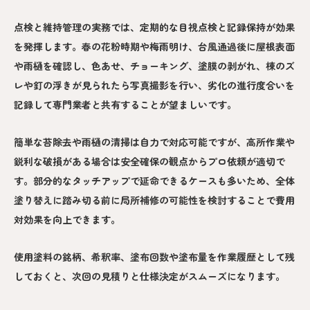
点検と維持管理の実務では、定期的な目視点検と記録保持が効果
を発揮します。春の花粉時期や梅雨明け、台風通過後に屋根表面
や雨樋を確認し、色あせ、チョーキング、塗膜の剥がれ、棟のズ
レや釘の浮きが見られたら写真撮影を行い、劣化の進行度合いを
記録して専門業者と共有することが望ましいです。
簡単な苔除去や雨樋の清掃は自力で対応可能ですが、高所作業や
鋭利な破損がある場合は安全確保の観点からプロ依頼が適切で
す。部分的なタッチアップで延命できるケースも多いため、全体
塗り替えに踏み切る前に局所補修の可能性を検討することで費用
対効果を向上できます。
使用塗料の銘柄、希釈率、塗布回数や塗布量を作業履歴として残
しておくと、次回の見積りと仕様決定がスムーズになります。