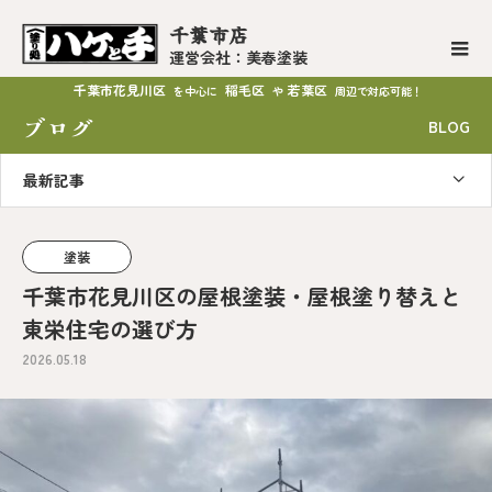
千葉市店
運営会社：美春塗装
千葉市花見川区
稲毛区
若葉区
を中心に
や
周辺で対応可能！
ブログ
BLOG
最新記事
塗装
千葉市花見川区の屋根塗装・屋根塗り替えと
東栄住宅の選び方
2026.05.18