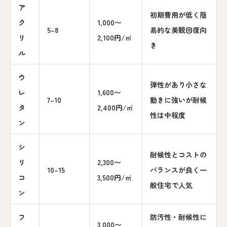
ア
初期費用が低く簡
ク
1,000〜
5–8
易的な美観回復向
リ
2,100円/㎡
き
ル
ウ
弾性があり小さな
レ
1,600〜
7–10
動きに強いが耐候
タ
2,400円/㎡
性は中程度
ン
シ
耐候性とコストの
リ
2,300〜
10–15
バランスが良く一
コ
3,500円/㎡
般住宅で人気
ン
フ
防汚性・耐候性に
3,000〜