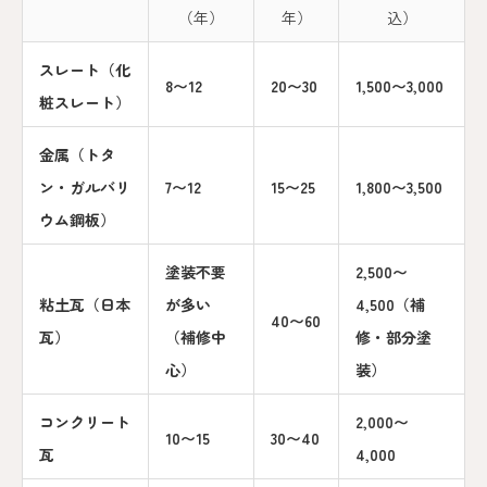
（年）
年）
込）
スレート（化
8〜12
20〜30
1,500〜3,000
粧スレート）
金属（トタ
ン・ガルバリ
7〜12
15〜25
1,800〜3,500
ウム鋼板）
塗装不要
2,500〜
粘土瓦（日本
が多い
4,500（補
40〜60
瓦）
（補修中
修・部分塗
心）
装）
コンクリート
2,000〜
10〜15
30〜40
瓦
4,000