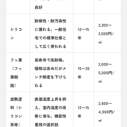
良好
耐候性・耐汚染性
2,300〜
シリコ
に優れる。一般住
12〜15
3,500円/
ン
宅での標準仕様と
年
㎡
して広く使われる
フッ素
長寿命で高耐候。
3,000〜
（フッ
価格は高めだがメ
15〜20
5,000円/
素樹
ンテ頻度を下げら
年
㎡
脂）
れる
遮熱塗
表面温度上昇を抑
2,600〜
料（シ
え、室内温度の改
12〜15
4,000円/
リコン
善に寄与。機能性
年
㎡
系等）
重視の選択肢