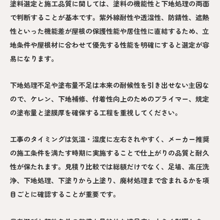
塗料選定と施工品質に関しては、塗料の機能性と下地処理の両面
で判断することが基本です。紫外線耐性や透湿性、防錆性、遮熱
性といった機能差が屋根の保護性能や居住性に直結するため、立
地条件や屋根材に合わせて優先する性能を明確にすると選定が容
易になります。
下地処理不足や塗布量不足は本来の耐候性を引き出せない主因な
ので、ケレン、下地補修、付着性向上のためのプライマー、規定
の塗布量と塗膜厚を確保する工程を重視してください。
工事のタイミングは気温・湿度に左右されやすく、メーカー推奨
の施工条件を満たす時期に実施することで仕上がりの品質と耐久
性が保たれます。見積り比較では総額だけでなく、足場、高圧洗
浄、下地処理、下塗りから上塗り、廃材処理まで含まれるかを項
目ごとに確認することが重要です。