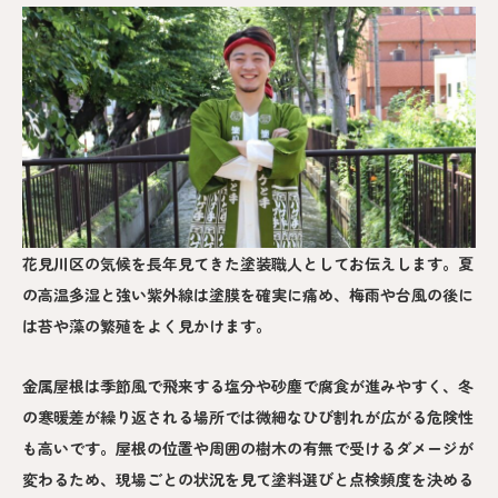
花見川区の気候を長年見てきた塗装職人としてお伝えします。夏
の高温多湿と強い紫外線は塗膜を確実に痛め、梅雨や台風の後に
は苔や藻の繁殖をよく見かけます。
金属屋根は季節風で飛来する塩分や砂塵で腐食が進みやすく、冬
の寒暖差が繰り返される場所では微細なひび割れが広がる危険性
も高いです。屋根の位置や周囲の樹木の有無で受けるダメージが
変わるため、現場ごとの状況を見て塗料選びと点検頻度を決める