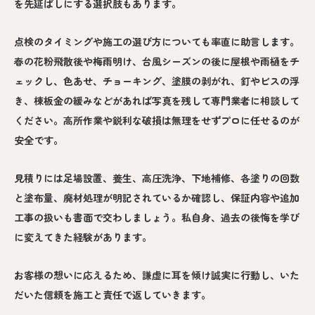
を先延ばしにする選択肢もあります。
点検のタイミングや施工の選び方についても率直に助言します。
春の花粉飛散後や梅雨明け、台風シーズンの後に屋根や雨樋をチ
ェックし、色あせ、チョーキング、塗膜の剥がれ、釘やビスの浮
き、棟板金の緩みなどがあれば写真を残して専門業者に相談して
ください。高所作業や鋭利な破損は無理をせずプロに任せるのが
安全です。
見積りには足場設置、養生、高圧洗浄、下地補修、各塗りの回数
と塗布量、廃材処理が明記されているか確認し、保証内容や追加
工事の扱いも書面で交わしましょう。私自身、過去の後悔を学び
に変えてきた経験があります。
お客様の想いに応えるため、謙虚に耳を傾け誠実に行動し、いた
だいた信頼を施工と責任で返していきます。