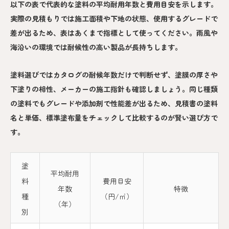
以下の表で代表的な塗料の平均耐用年数と費用目安を示します。
実際の見積もりでは施工面積や下地の状態、使用するグレードで
差が出るため、表はあくまで指標として使ってください。雨風や
海沿いの環境では耐候性の高い製品が長持ちします。
塗料選びではカタログの耐候年数だけで判断せず、塗膜の厚さや
下塗りの相性、メーカーの施工指針も確認しましょう。同じ種類
の塗料でもグレードや添加剤で性能差が出るため、見積書の塗料
名と単価、標準塗布量をチェックして比較するのが賢い選び方で
す。
塗
平均耐用
料
費用目安
年数
特徴
種
（円/㎡）
（年）
別