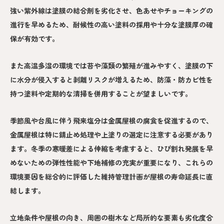
強い紫外線は塗膜の結合剤を劣化させ、色あせやチョーキングの
進行を早めるため、耐候性の高い塗料の採用や十分な塗膜厚の確
保が有効です。
また高温多湿の環境では苔や藻類の繁殖が進みやすく、塗膜の下
に水分が侵入すると剥離リスクが増えるため、防藻・防カビ性を
持つ塗料や定期的な清掃を併用することが望ましいです。
季節風や台風に伴う飛来塩分は金属屋根の腐食を促進するので、
金属屋根は特に錆止め処理や上塗りの選定に注意する必要があり
ます。冬季の寒暖差による伸縮を考慮すると、ひび割れ発展を早
めないための弾性性能や下地補修の充実が重要になり、これらの
環境要因を総合的に評価した維持管理計画が屋根の寿命延長に直
結します。
立地条件や屋根の向き、周囲の樹木など局所的な要素も劣化度合