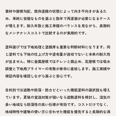
素材や屋根勾配、既存塗膜の状態によって向き不向きがあるた
め、単純に安価なものを選ぶと数年で再塗装が必要になるケース
が増えます。耐久年数と施工単価のバランスを見ながら、長期的
なメンテナンスコストで比較するのが実用的です。
塗料選びでは下地処理と塗膜厚も重要な判断材料になります。同
じ塗料でも下地の仕上げ方や塗布量が適切でないと本来の耐久性
が出ません。特に金属屋根ではケレンと錆止め、瓦屋根では吸水
調整と下地用プライマーの有無が寿命に直結します。施工実績や
保証内容を確認しながら選ぶと安心です。
目的別では遮熱や防藻・防カビといった機能塗料の選択肢も増え
ています。夏場の室温対策が狙いなら遮熱塗料を検討し、湿気の
多い地域なら防藻性の高い仕様が有効です。コストだけでなく、
地域特性や建物の使い方に合わせた機能を優先すると長期的な満