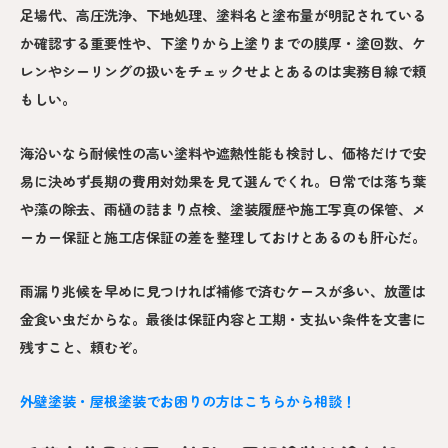
足場代、高圧洗浄、下地処理、塗料名と塗布量が明記されている
か確認する重要性や、下塗りから上塗りまでの膜厚・塗回数、ケ
レンやシーリングの扱いをチェックせよとあるのは実務目線で頼
もしい。
海沿いなら耐候性の高い塗料や遮熱性能も検討し、価格だけで安
易に決めず長期の費用対効果を見て選んでくれ。日常では落ち葉
や藻の除去、雨樋の詰まり点検、塗装履歴や施工写真の保管、メ
ーカー保証と施工店保証の差を整理しておけとあるのも肝心だ。
雨漏り兆候を早めに見つければ補修で済むケースが多い、放置は
金食い虫だからな。最後は保証内容と工期・支払い条件を文書に
残すこと、頼むぞ。
外壁塗装・屋根塗装でお困りの方はこちらから相談！