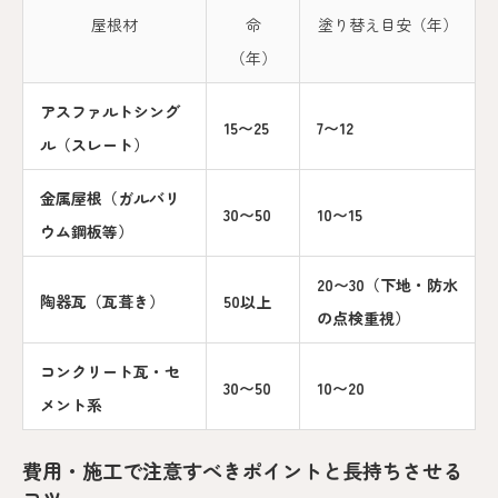
屋根材
命
塗り替え目安（年）
（年）
アスファルトシング
15〜25
7〜12
ル（スレート）
金属屋根（ガルバリ
30〜50
10〜15
ウム鋼板等）
20〜30（下地・防水
陶器瓦（瓦葺き）
50以上
の点検重視）
コンクリート瓦・セ
30〜50
10〜20
メント系
費用・施工で注意すべきポイントと長持ちさせる