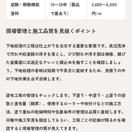
遮熱・断熱機能
10〜20年（製品
2,600〜4,000
塗料
で差あり）
円/㎡
現場管理と施工品質を見抜くポイント
下地処理の工程は仕上がりを左右する重要な要素です。高圧洗浄
で汚れや旧塗膜の浮きを落とし、ひび割れや浮き部は補修、錆び
た金属面には適正なケレンと錆止めを施すことを確認しましょ
う。下地処理の省略は短期で不具合に直結するため、見積りの中
の下地作業を必ず点検します。
塗布工程の管理もチェックします。下塗り・中塗り・上塗りの回
数と塗布量（膜厚）、使用するローラーや吹付けなどの施工方
法、塗り重ねの乾燥時間や気象条件の管理は品質に直結します。
日報や施工写真を提出してもらい、工程ごとの記録が残るかを確
認すると現場管理の質が見えてきます。