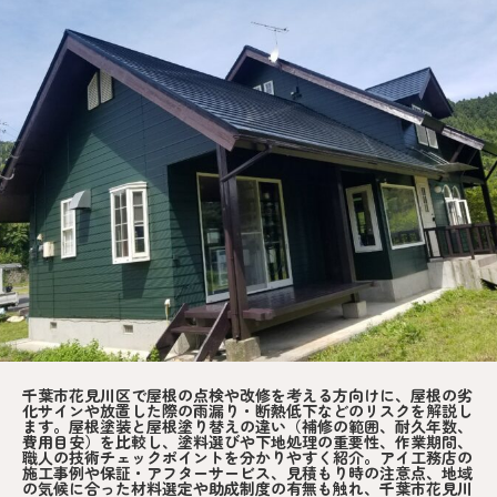
千葉市花見川区で屋根の点検や改修を考える方向けに、屋根の劣
化サインや放置した際の雨漏り・断熱低下などのリスクを解説し
ます。屋根塗装と屋根塗り替えの違い（補修の範囲、耐久年数、
費用目安）を比較し、塗料選びや下地処理の重要性、作業期間、
職人の技術チェックポイントを分かりやすく紹介。アイ工務店の
施工事例や保証・アフターサービス、見積もり時の注意点、地域
の気候に合った材料選定や助成制度の有無も触れ、千葉市花見川