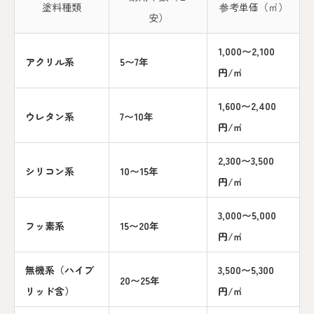
塗料種類
参考単価（㎡）
安）
1,000〜2,100
アクリル系
5〜7年
円/㎡
1,600〜2,400
ウレタン系
7〜10年
円/㎡
2,300〜3,500
シリコン系
10〜15年
円/㎡
3,000〜5,000
フッ素系
15〜20年
円/㎡
無機系（ハイブ
3,500〜5,300
20〜25年
リッド含）
円/㎡