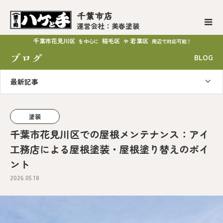
千葉市店
運営会社：美春塗装
千葉市花見川区
稲毛区
若葉区
を中心に
や
周辺で対応可能！
ブログ
BLOG
最新記事
塗装
千葉市花見川区での屋根メンテナンス：アイ
工務店による屋根塗装・屋根塗り替えのポイ
ント
2026.05.18