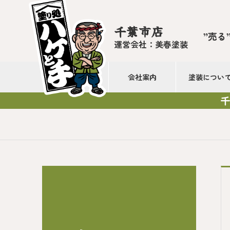
千葉市店
”売る
運営会社：美春塗装
会社案内
塗装につい
千