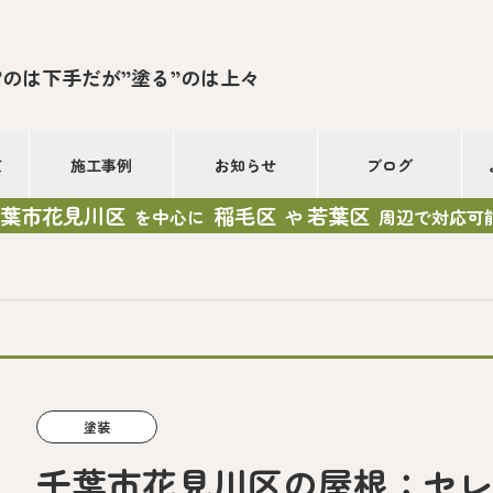
”のは下手だが”塗る”のは上々
て
施工事例
お知らせ
ブログ
葉市花見川区
稲毛区
若葉区
を中心に
や
周辺で対応可
塗装
千葉市花見川区の屋根：セ