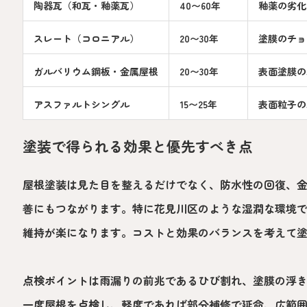
陶器瓦（和瓦・釉薬瓦）
40〜60年
釉薬の劣化
スレート（コロニアル）
20〜30年
塗膜のチョ
ガルバリウム鋼板・金属屋根
20〜30年
表面塗膜の
アスファルトシングル
15〜25年
表面粒子の
塗装で得られる効果と優先すべき点
屋根塗装は見た目を整えるだけでなく、防水性の回復、
善にもつながります。特に花見川区のような湿潤な環境
維持が楽になります。コストと効果のバランスを考えて
点検ポイントは雨漏りの前兆であるひび割れ、塗膜の浮
一度屋根を点検し、軽度であれば部分補修で延命、広範