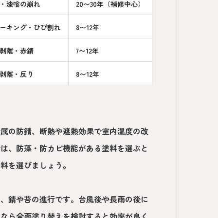
・漆喰の崩れ
20〜30年（補修中心）
ーキング・ひび割れ
8〜12年
剥離・赤錆
7〜12年
剥離・反り
8〜12年
金属の防錆、断熱や遮熱効果で室内温度の改
では、防藻・防カビ機能がある塗料を選ぶと
塗料を選びましょう。
き、錆や苔の進行です。台風後や長雨の後に
囲なら全面塗り替えを検討すると効率が良く