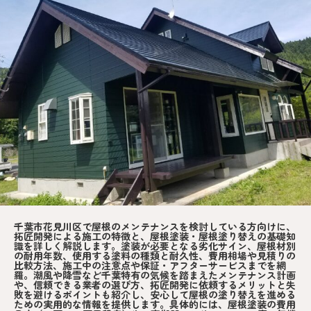
千葉市花見川区で屋根のメンテナンスを検討している方向けに、
拓匠開発による施工の特徴と、屋根塗装・屋根塗り替えの基礎知
識を詳しく解説します。塗装が必要となる劣化サイン、屋根材別
の耐用年数、使用する塗料の種類と耐久性、費用相場や見積りの
比較方法、施工中の注意点や保証・アフターサービスまでを網
羅。潮風や降雪など千葉特有の気候を踏まえたメンテナンス計画
や、信頼できる業者の選び方、拓匠開発に依頼するメリットと失
敗を避けるポイントも紹介し、安心して屋根の塗り替えを進める
ための実用的な情報を提供します。具体的には、屋根塗装の費用