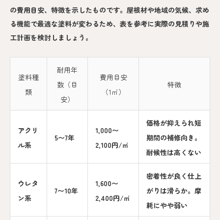
の費用目安、特徴を示したものです。屋根材や地域の気候、求め
る機能で最適な塗料が変わるため、表を参考に実際の見積りや施
工計画を検討しましょう。
耐用年
塗料種
費用目安
数（目
特徴
類
（1㎡）
安）
価格が抑えられ短
アクリ
1,000〜
5〜7年
期間の補修向き。
ル系
2,100円/㎡
耐候性は高くない
密着性が良く仕上
ウレタ
1,600〜
7〜10年
がりは滑らか。摩
ン系
2,400円/㎡
耗にやや弱い