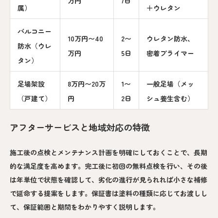
万円
7日
属）
＋ウレタン
バルコニー
10万円〜40
2〜
ウレタン防水、
防水（ウレ
万円
5日
密着プライマー
タン）
足場架設
8万円〜20万
1〜
一般足場（メッ
（戸建て）
円
2日
シュ養生含む）
アフターサービスと地域対応の特徴
施工後の点検とメンテナンス計画を明確にしておくことで、長期
的な満足度を高めます。完工後に初回の無料点検を行い、その後
は年単位で状態を確認して、劣化の進行が見られれば小さな補修
で延命する提案をします。保証書は塗料の種類に応じてお渡しし
て、保証範囲と期間をわかりやすく説明します。