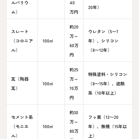
ルバリウ
40
20年）
ム）
万円
約20
スレート
ウレタン（5〜7
万～
（コロニア
100㎡
年）、シリコン
60万
ル）
（8〜12年）
円
約25
特殊塗料・シリコン
瓦（陶器
万～
100㎡
（8〜15年）、遮熱
瓦）
70万
系（10年以上）
円
約30
セメント系
フッ素（12〜20
万～
（モニエ
100㎡
年）、無機（15年以
80万
ル）
上）