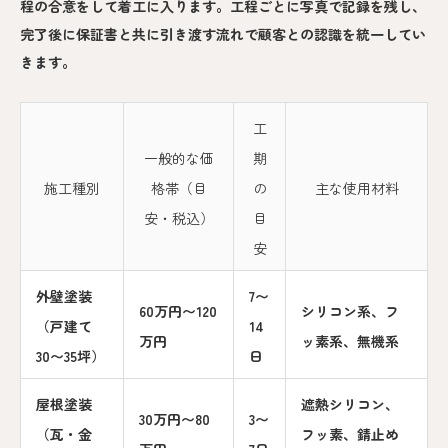
程の合意をして着工に入ります。工程ごとに写真で記録を残し、
完了後に保証書と共に引き渡す流れで顧客との認識を統一してい
きます。
工
一般的な価
期
施工種別
格帯（目
の
主な使用材料
安・税込）
目
安
外壁塗装
7〜
60万円〜120
シリコン系、フ
（戸建て
14
万円
ッ素系、無機系
30〜35坪）
日
屋根塗装
遮熱シリコン、
30万円〜80
3〜
（瓦・金
フッ素、錆止め