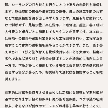
理、シーリングの打ち替えを行うことで上塗りの密着性を確保し
ます。乾燥時間の確保や塗布回数の遵守、職人の施工手順の共有
などで塗膜性能を引き出しやすくなります。見積もりは塗料代だ
けで判断せず、足場設置、高圧洗浄、下地処理、養生、各工程の
人件費など項目ごとに明示してもらうことが重要です。施工前に
は近隣への挨拶や飛散対策を含めた工程調整を行い、工程写真を
残すことで作業の透明性を高めることができます。また、葺き替
えやカバー工法と塗り替えを比較検討することも大切で、軽度の
劣化であれば塗り替えで寿命を延ばすことが経済的に有利になる
一方で、下地が著しく損傷している場合は葺き替え等の選択肢が
適合する場合があるため、相見積りで選択肢を検討することを推
奨します。
長期的に屋根を長持ちさせるためには定期的な観察と早期対応が
基本になります。樋の掃除や軒先の落ち葉除去、コケや藻の初期
除去、小さなひび割れやシーリングの補修を早めに行うことで、