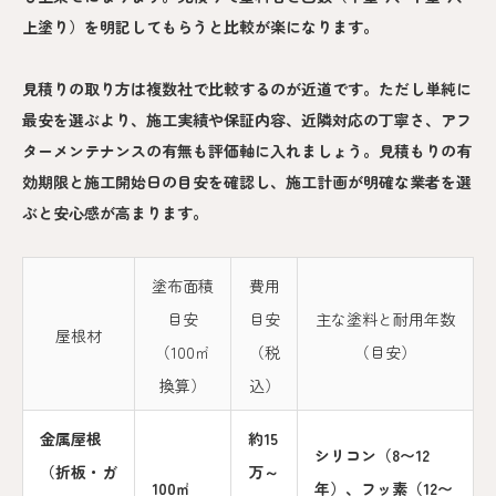
上塗り）を明記してもらうと比較が楽になります。
見積りの取り方は複数社で比較するのが近道です。ただし単純に
最安を選ぶより、施工実績や保証内容、近隣対応の丁寧さ、アフ
ターメンテナンスの有無も評価軸に入れましょう。見積もりの有
効期限と施工開始日の目安を確認し、施工計画が明確な業者を選
ぶと安心感が高まります。
塗布面積
費用
目安
目安
主な塗料と耐用年数
屋根材
（100㎡
（税
（目安）
換算）
込）
金属屋根
約15
シリコン（8〜12
（折板・ガ
万～
100㎡
年）、フッ素（12〜