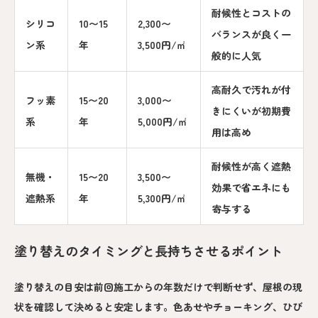
耐候性とコストの
シリコ
10〜15
2,300〜
バランスが良く一
ン系
年
3,500円/㎡
般的に人気
高耐久で汚れが付
フッ素
15〜20
3,000〜
きにくいが初期費
系
年
5,000円/㎡
用は高め
耐候性が高く遮熱
無機・
15〜20
3,500〜
効果で省エネにも
遮熱系
年
5,300円/㎡
寄与する
塗り替えのタイミングと長持ちさせるポイント
塗り替えの目安は前回施工からの年数だけで判断せず、屋根の現
状を確認して決めると安定します。色あせやチョーキング、ひび