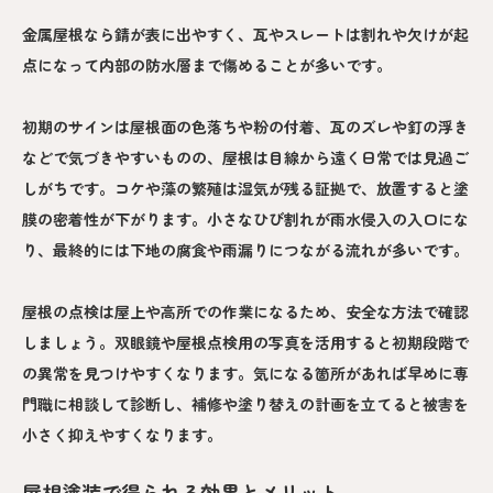
金属屋根なら錆が表に出やすく、瓦やスレートは割れや欠けが起
点になって内部の防水層まで傷めることが多いです。
初期のサインは屋根面の色落ちや粉の付着、瓦のズレや釘の浮き
などで気づきやすいものの、屋根は目線から遠く日常では見過ご
しがちです。コケや藻の繁殖は湿気が残る証拠で、放置すると塗
膜の密着性が下がります。小さなひび割れが雨水侵入の入口にな
り、最終的には下地の腐食や雨漏りにつながる流れが多いです。
屋根の点検は屋上や高所での作業になるため、安全な方法で確認
しましょう。双眼鏡や屋根点検用の写真を活用すると初期段階で
の異常を見つけやすくなります。気になる箇所があれば早めに専
門職に相談して診断し、補修や塗り替えの計画を立てると被害を
小さく抑えやすくなります。
屋根塗装で得られる効果とメリット