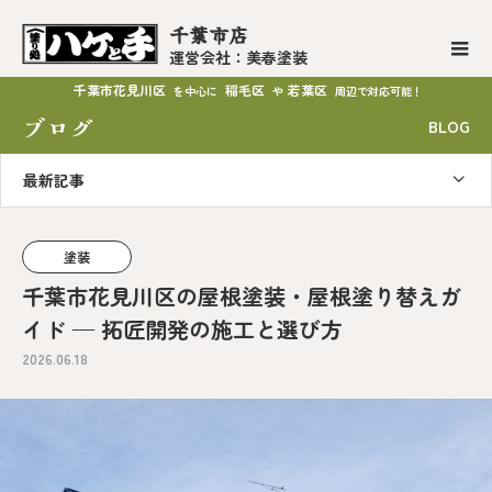
千葉市店
運営会社：美春塗装
千葉市花見川区
稲毛区
若葉区
を中心に
や
周辺で対応可能！
ブログ
BLOG
最新記事
塗装
千葉市花見川区の屋根塗装・屋根塗り替えガ
イド — 拓匠開発の施工と選び方
2026.06.18