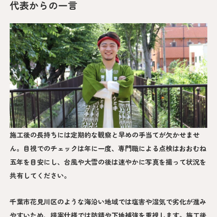
代表からの一言
施工後の長持ちには定期的な観察と早めの手当てが欠かせませ
ん。目視でのチェックは年に一度、専門職による点検はおおむね
五年を目安にし、台風や大雪の後は速やかに写真を撮って状況を
共有してください。
千葉市花見川区のような海沿い地域では塩害や湿気で劣化が進み
やすいため、提案仕様では防錆や下地補強を重視します。施工後