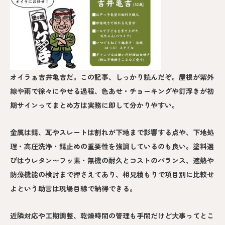
オイラぁ吉井亀吉だ。この記事、しっかり読んだぞ。屋根が紫外
線や雨で徐々にやせる過程、色あせ・チョーキングや釘浮きが初
期サインってまとめ方は実務に即して分かりやすい。
金属は錆、瓦やスレートは割れが下地まで影響する点や、下地処
理・高圧洗浄・錆止めの重要性を強調しているのも良い。塗料選
びはウレタン〜フッ素・無機の耐久とコストのバランス、遮熱や
防藻機能の検討まで押さえてあり、相見積もりで項目別に比較せ
よという助言は現場目線で納得できる。
近隣対応や工期調整、乾燥時間の管理も手間だけど大事ってとこ