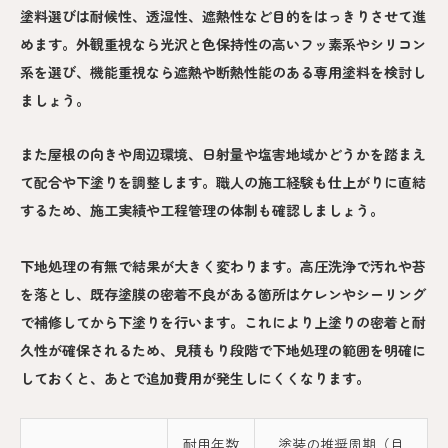
塗料選びは耐候性、透湿性、遮熱性など目的をはっきりさせて進
めます。外観重視なら光沢と色保持性の高いフッ素系やシリコン
系を選び、機能重視なら遮熱や断熱性能のある専用塗料を検討し
ましょう。
また屋根の向きや周辺環境、日射量や塩害地域かどうかを踏まえ
て配合や下塗りを調整します。職人の施工経験も仕上がりに直結
するため、施工実績や工程管理の体制も確認しましょう。
下地処理の有無で結果が大きく変わります。高圧洗浄で汚れや苔
を落とし、既存塗膜の密着不良がある箇所はケレンやシーリング
で補修してから下塗りを行います。これにより上塗りの密着と耐
久性が確保されるため、見積もり段階で下地処理の範囲を明確に
しておくと、あとで追加費用が発生しにくくなります。
耐用年数
塗装の推奨周期（目