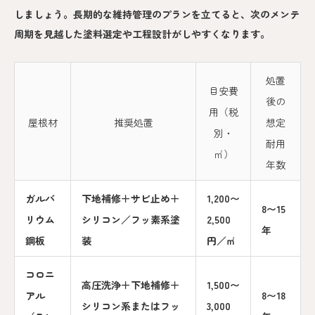
しましょう。長期的な維持管理のプランを立てると、次のメンテ
周期を見越した塗料選定や工程設計がしやすくなります。
処置
目安費
後の
用（税
屋根材
推奨処置
想定
別・
耐用
㎡）
年数
ガルバ
下地補修＋サビ止め＋
1,200〜
8〜15
リウム
シリコン／フッ素系塗
2,500
年
鋼板
装
円／㎡
コロニ
高圧洗浄＋下地補修＋
1,500〜
アル
8〜18
シリコン系またはフッ
3,000