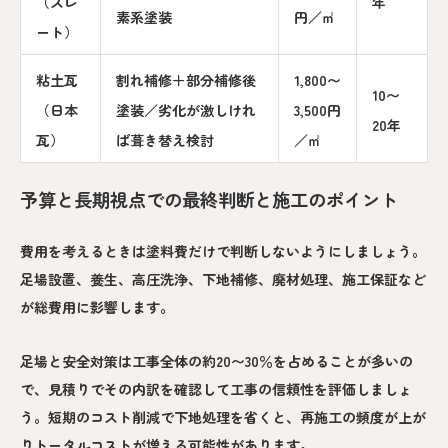
（スレ
年
素系塗装
円／㎡
ート）
粘土瓦
割れ補修＋部分補修後
1,800〜
10〜
（日本
塗装／劣化が激しけれ
3,500円
20年
瓦）
ば葺き替え検討
／㎡
予算と長期視点での最終判断と施工のポイント
費用を考えるときは塗料費だけで判断しないようにしましょう。
足場設置、養生、高圧洗浄、下地補修、廃材処理、施工保証など
が総費用に影響します。
足場と安全対策は工事全体の約20〜30％を占めることが多いの
で、見積りでその内訳を確認して工事の信頼性を評価しましょ
う。短期のコスト削減で下地処理を省くと、再施工の頻度が上が
りトータルコストが増える可能性があります。