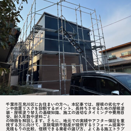
千葉市花見川区にお住まいの方へ。本記事では、屋根の劣化サイ
ンや放置リスクを診断するポイント、長持ちさせるための屋根塗
装・屋根塗り替えの基礎知識、施工の適切なタイミングや費用目
安、耐久年数や塗料ごと
の特徴を解説します。さらに、地元での実績やアフター保証を重
視する方に向けて、京阪電鉄不動産が提供するリフォーム提案や
見積もりの比較、信頼できる業者の選び方、よくある施工トラブ