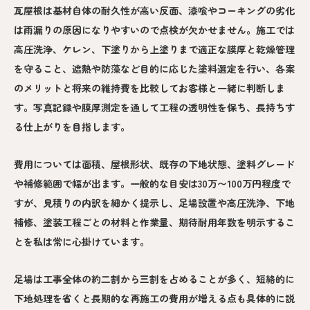
瓦屋根は基材自体の耐久性が高い反面、漆喰やコーキングの劣化
は雨漏りの原因になりやすいので点検が欠かせません。施工では
高圧洗浄、ケレン、下塗りから上塗りまで適正な膜厚と乾燥管理
を守ること、遮熱や防藻など目的に応じた塗料選定を行い、各案
のメリットと将来の維持費を比較してお客様と一緒に判断しま
す。写真記録や膜厚測定を通して工程の透明性を保ち、長持ちす
る仕上がりを目指します。
費用については面積、屋根形状、既存の下地状態、塗料グレード
や補修範囲で幅が出ます。一般的な目安は30万〜100万円程度で
すが、見積りの内訳を細かく提示し、足場設置や高圧洗浄、下地
補修、塗装工程ごとの材料と作業量、期待耐用年数を明示するこ
とを私は常に心掛けています。
足場は工事全体の約二割から三割を占めることが多く、短絡的に
下地処理を省くと長期的な再施工の費用が増える点も具体的に説