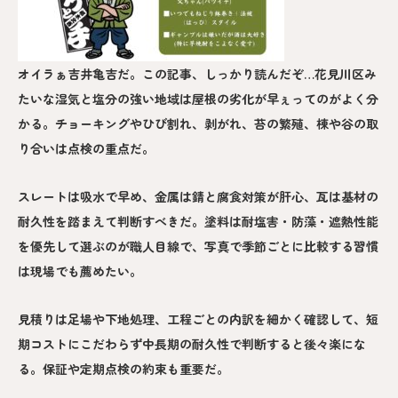
オイラぁ吉井亀吉だ。この記事、しっかり読んだぞ…花見川区み
たいな湿気と塩分の強い地域は屋根の劣化が早ぇってのがよく分
かる。チョーキングやひび割れ、剥がれ、苔の繁殖、棟や谷の取
り合いは点検の重点だ。
スレートは吸水で早め、金属は錆と腐食対策が肝心、瓦は基材の
耐久性を踏まえて判断すべきだ。塗料は耐塩害・防藻・遮熱性能
を優先して選ぶのが職人目線で、写真で季節ごとに比較する習慣
は現場でも薦めたい。
見積りは足場や下地処理、工程ごとの内訳を細かく確認して、短
期コストにこだわらず中長期の耐久性で判断すると後々楽にな
る。保証や定期点検の約束も重要だ。