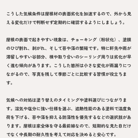
こうした気候条件は屋根材の表面劣化を加速するので、外から見
える変化だけで判断せず定期的に確認するようにしましょう。
屋根の表面で起きやすい現象は、チョーキング（粉状化）、塗膜
のひび割れ、剥がれ、そして苔や藻の繁殖です。特に軒先や雨が
滞留しやすい谷部分、棟や取り合いのシーリング周りは劣化が早
く進む傾向があります。こうした箇所は小さな変化が雨漏りにつ
ながるので、写真を残して季節ごとに比較する習慣が役立ちま
す。
気候への対処は塗り替えのタイミングや塗料選びにつながりま
す。湿気や塩分に強い仕様を選ぶ、遮熱性能のある塗料で温度負
荷を下げる、苔や藻を抑える防藻性を優先するなどの選択肢があ
ります。屋根は家全体を守る最前線なので、短期的な見た目だけ
でなく中長期の耐久性を考えて対応を決めると安心です。