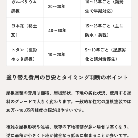
ガルバリウム
10〜15年ごと（錆発
20〜30年
鋼板
生で早期対応）
日本瓦（粘土
15〜25年ごと（主に
40〜60年
瓦）
防水・美観）
トタン（亜鉛
5〜10年ごと（塗膜劣
10〜20年
めっき鋼板）
化と錆対策優先）
塗り替え費用の目安とタイミング判断のポイント
屋根塗装の費用は面積、屋根形状、下地の劣化状況、使用する塗
料のグレードで大きく変わります。一般的な住宅の屋根塗装では
30万〜100万円程度の幅が出やすいです。
複雑な屋根形状や足場、既存の下地補修が多い場合は高くなり、
逆に面積が小さく下地が健全なら低めに収まることが多いです。