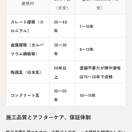
屋根材
（目安）
安）
スレート屋根（コ
30〜40
7〜10年
ロニアル）
年
金属屋根（ガルバ
20〜30
8〜12年
リウム鋼板等）
年
50年以
塗装不要だが棟や漆喰
陶器瓦（日本瓦）
上
は15〜20年で点検
30〜50
コンクリート瓦
10〜15年
年
施工品質とアフターケア、保証体制
施工品質を保つために、工程ごとのチェック項目を明確にしてい