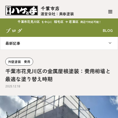
千葉市店
運営会社：美春塗装
千葉市花見川区
稲毛区
若葉区
を中心に
や
周辺で対応可能！
ブログ
BLOG
最新記事
外壁塗装 費用
千葉市花見川区の金属屋根塗装：費用相場と
最適な塗り替え時期
2025.12.18