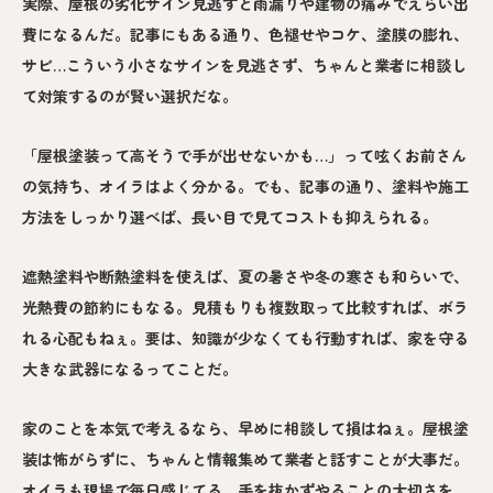
実際、屋根の劣化サイン見逃すと雨漏りや建物の痛みでえらい出
費になるんだ。記事にもある通り、色褪せやコケ、塗膜の膨れ、
サビ…こういう小さなサインを見逃さず、ちゃんと業者に相談し
て対策するのが賢い選択だな。
「屋根塗装って高そうで手が出せないかも…」って呟くお前さん
の気持ち、オイラはよく分かる。でも、記事の通り、塗料や施工
方法をしっかり選べば、長い目で見てコストも抑えられる。
遮熱塗料や断熱塗料を使えば、夏の暑さや冬の寒さも和らいで、
光熱費の節約にもなる。見積もりも複数取って比較すれば、ボラ
れる心配もねぇ。要は、知識が少なくても行動すれば、家を守る
大きな武器になるってことだ。
家のことを本気で考えるなら、早めに相談して損はねぇ。屋根塗
装は怖がらずに、ちゃんと情報集めて業者と話すことが大事だ。
オイラも現場で毎日感じてる、手を抜かずやることの大切さを