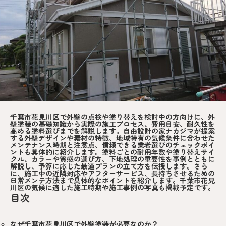
千葉市花見川区で外壁の点検や塗り替えを検討中の方向けに、外
壁塗装の基礎知識から実際の施工プロセス、費用目安、耐久性を
高める塗料選びまでを解説します。自由設計の家ナカジマが提案
する外壁デザインや素材の特徴、地域特有の気候条件に合わせた
メンテナンス時期と注意点、信頼できる業者選びのチェックポイ
ントも具体的に紹介します。塗料ごとの耐用年数や塗り替えサイ
クル、カラーや質感の選び方、下地処理の重要性を事例とともに
解説し、予算に応じた最適プランの立て方を伝授します。さら
に、施工中の近隣対応やアフターサービス、長持ちさせるための
日常メンテ方法まで具体的なポイントを紹介します。千葉市花見
川区の気候に適した施工時期や施工事例の写真も掲載予定です。
目次
なぜ千葉市花見川区で外壁塗装が必要なのか？