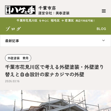
千葉市店
運営会社：美春塗装
千葉市花見川区
稲毛区
若葉区
を中心に
や
周辺で対応可能！
ブログ
BLOG
最新記事
外壁塗装 費用
千葉市花見川区で考える外壁塗装・外壁塗り
替えと自由設計の家ナカジマの外壁
2026.03.16