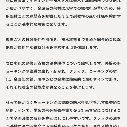
特に窯業系サイディングやモルタルは吸水と凍結融解でひび割れ
が広がりやすく、金属系の部材は塩害での錆進行が早いため、使
用部材ごとの脆弱点を把握したうえで耐候性の高い仕様を検討す
ることが基本的な対策になります。
現場ごとの日射条件や風向き、排水状態まで含めた総合的な現況
把握が長期的な維持計画を左右する点を強調します。
次に劣化の兆候と点検の優先順位について総括します。外壁のチ
ョーキングや塗膜の膨れ・剥がれ、クラック、コーキングの劣
化、金属部の錆、藻やカビの発生は段階的に進むサインであり、
それぞれ対応の緊急度が異なることを整理します。
触って粉がつくチョーキングは塗膜の防水性低下を示す典型的な
初期サインで、早めの部分補修や塗り替え計画立案につなげるこ
とで全面改修の時期を先延ばしにしやすいです。クラックの深さ
が基材に達する場合は下地補修が不可欠であり、単なる塗り替え