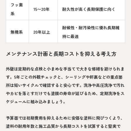
フッ素
15〜20年
耐久性が高く長期保護に向く
系
耐候性・耐汚染性に優れ長期維
無機系
20年以上
持に最適
メンテナンス計画と長期コストを抑える考え方
外壁は定期的な点検と小まめな手当てで大きな修繕を避けられま
す。5年ごとの外観チェックと、シーリングや軒裏などの重点箇
所は短いサイクルで確認すると安心です。洗浄や高圧洗浄で汚れ
やカビを落とすだけでも塗膜の寿命が延びるため、定期洗浄をス
ケジュールに組み込みましょう。
予算面では初期費用を抑えるために安価な塗料に飛びつくより、
塗料の耐用年数と施工品質から長期コストを試算すると堅実で