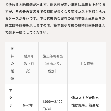
で決めると納得感が出ます。耐久性が高い塗料は単価も上がりま
すが、その分再塗装までの期間が長くなり累積コストを抑えられ
るケースが多いです。下に代表的な塗料の耐用年数と㎡あたりの
施工価格目安を示しますので、築年数や今後の維持計画を踏まえ
て選ぶ一助にしてください。
塗
料
耐用年
施工価格目安
の
数（目
（㎡あたり、
主な特徴
種
安）
税別）
類
ア
ク
低コストだが耐久
1,000〜2,100
リ
5〜7年
性は短め。簡易な
円/㎡