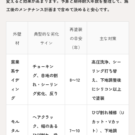
変えると効果が高まります。予算と期待耐久年数を整理して、施
工後のメンテナンス計画まで含めて決めると安心です。
再塗装
外壁
典型的な劣化
の目安
主な対策
材
サイン
（年）
窯業
高圧洗浄、シー
チョーキン
系サ
リング打ち替
グ、目地の割
イデ
8〜12
え、下地調整後
れ・シーリン
ィン
にシリコン以上
グ劣化、反り
グ
で塗装
ひび割れ補修（U
ヘアクラッ
モル
カット・Vカッ
ク、幅のある
タル
7〜10
ト）、下地調