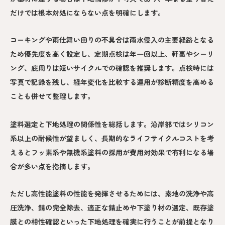
だけでは根本対処にならない点を明確にします。
コーキングや雨仕舞い回りの不具合は雨水侵入の主要経路となる
ため優先度を高く設定し、定期点検は年一回以上、軒裏やシーリ
ング、庇周りは短いサイクルでの確認を推奨します。点検時には
写真で記録を残し、経年変化を比較する運用が診断精度を高める
ことも併せて整理します。
塗料選定と下地処理の関係性を総括します。沿岸部ではシリコン
系以上の耐候性が望ましく、長期的なライフサイクルコストを考
えるとフッ素系や無機系塗料の採用が費用対効果で有利になる場
合が多い点を指摘します。
ただし高性能塗料の性能を発揮させるためには、素地の洗浄や高
圧洗浄、錆の完全除去、適正な錆止めや下塗り材の選定、既存塗
膜との相性確認といった下地処理を確実に行うことが前提となり