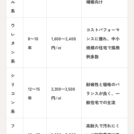
ル
補修向け
系
ウ
コストパフォーマ
レ
8〜10
1,600〜2,400
ンスに優れ、中小
タ
年
円/㎡
規模の住宅で採用
ン
例多数
系
シ
リ
耐候性と価格のバ
12〜15
2,300〜3,500
コ
ランスが良く、一
年
円/㎡
ン
般住宅での主流
系
フ
高耐久で汚れにく