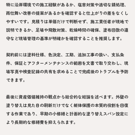
特に沿岸環境での施工経験があるか、塩害対策や適切な錆処理、
雨仕舞い改善の提案があるかを確認すると仕上がりの差をなくし
やすいです。見積りは単価だけで判断せず、施工責任者が現地で
説明できるか、足場や飛散対策、乾燥時間の確保、塗布回数の遵
守など現場管理の基準が明確かを確認することを推奨します。
契約前には塗料仕様、色決定、工期、追加工事の扱い、支払条
件、保証とアフターメンテナンスの範囲を文書で取り交わし、現
場写真や検査記録の共有を求めることで完成後のトラブルを予防
できます。
最後に資産価値維持の観点から総合的な結論を述べます。外壁の
塗り替えは見た目の刷新だけでなく躯体保護の本質的役割を回復
する作業であり、早期の小修繕と計画的な塗り替えスパン設定に
より長期的な修繕費を抑えられます。