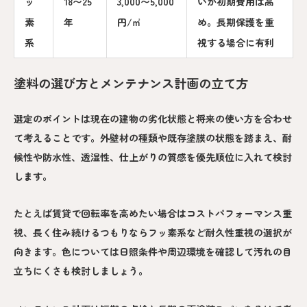
ッ
18〜25
3,000〜5,000
いが初期費用は高
素
年
円/㎡
め。長期保護を重
系
視する場合に有利
塗料の選び方とメンテナンス計画の立て方
選定のポイントは現在の建物の劣化状態と将来の使い方を合わせ
て考えることです。外壁材の種類や既存塗膜の状態を踏まえ、耐
候性や防水性、透湿性、仕上がりの質感を優先順位に入れて検討
します。
たとえば賃貸で回転率を高めたい場合はコストパフォーマンス重
視、長く住み続けるつもりならフッ素系など耐久性重視の選択が
向きます。色については日照条件や周辺環境を確認して汚れの目
立ちにくさも検討しましょう。