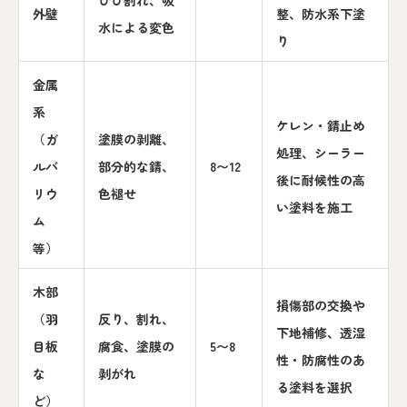
ひび割れ、吸
外壁
整、防水系下塗
水による変色
り
金属
系
ケレン・錆止め
（ガ
塗膜の剥離、
処理、シーラー
ルバ
部分的な錆、
8〜12
後に耐候性の高
リウ
色褪せ
い塗料を施工
ム
等）
木部
損傷部の交換や
（羽
反り、割れ、
下地補修、透湿
目板
腐食、塗膜の
5〜8
性・防腐性のあ
な
剥がれ
る塗料を選択
ど）