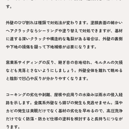
す。
外壁のひび割れは種類で対処法が変わります。塗膜表面の細かい
ヘアクラックならシーリングや塗り替えで対処できますが、基材
に達する深いクラックや構造的な亀裂がある場合は、外壁の裏側
や下地の損傷を疑って下地補修が必要になります。
窯業系サイディングの反り、継ぎ目の目地切れ、モルタルの欠損
なども見落とさないようにしましょう。外壁全体を離れて眺める
と陰影で凹凸や反りが分かりやすくなります。
コーキングの劣化や剥離、屋根や庇周りの水染みは雨水の侵入経
路を示します。金属系外壁なら錆びの発生も見逃せません。藻や
カビの発生は美観だけでなく基材の劣化を早めるので、高圧洗浄
だけでなく防藻・防カビ仕様の塗料を検討すると長持ちにつなが
ります。