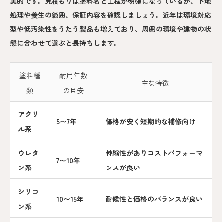
実的です。見積もりは塗料名と工程が明確になっているか、下地
処理や養生の範囲、保証内容を確認しましょう。近年は環境対応
型や低汚染性をうたう製品も増えており、周囲の環境や建物の状
態に合わせて選ぶと長持ちします。
塗料種
耐用年数
主な特徴
類
の目安
アクリ
5〜7年
価格が安く短期的な補修向け
ル系
ウレタ
伸縮性がありコストパフォーマ
7〜10年
ン系
ンスが良い
シリコ
10〜15年
耐候性と価格のバランスが良い
ン系