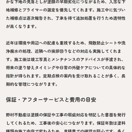
かな下地の見落としが塗膜の早期劣化につながるため、入念な下
地補修とプライマーの選定を優先してくれます。施工中に気づい
た補修点は逐次報告され、了承を得て追加処置を行うため透明性
が高くなります。
近年は環境や周辺への配慮も重視するため、飛散防止シートや洗
浄廃水の処理、近隣への挨拶回りなどの対応も実施してくれま
す。施工後は竣工写真とメンテナンスのアドバイスが手渡され、
将来の塗り替えタイミングや日常の外壁ケアについての具体的な
指針が得られます。定期点検の案内を受け取れることが多く、長
期的な管理につながります。
保証・アフターサービスと費用の目安
野村不動産は塗膜の保証や工事の瑕疵対応を明記した書面を発行
してくれるため、工事後の安心につながります。保証年数は塗料
種類や施工内容で変わるため、見積書での確認が肝心です。多く