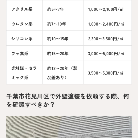
アクリル系
約5〜7年
1,000〜2,100円/㎡
ウレタン系
約7〜10年
1,600〜2,400円/㎡
シリコン系
約10〜15年
2,300〜3,500円/㎡
フッ素系
約15〜20年
3,000〜5,000円/㎡
光触媒・セラ
約12〜20年（製
3,500〜5,300円/㎡
ミック系
品差あり）
千葉市花見川区で外壁塗装を依頼する際、何
を確認すべきか？