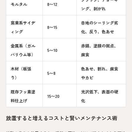
モルタル
8〜12
ング、剥がれ
窯業系サイデ
目地のシーリング劣
8〜15
ィング
化、反り、色あせ
金属系（ガル
赤錆、塗膜の斑点、
5〜10
バリウム等）
腐食
木材（板張
色あせ、割れ、腐食
5〜8
り）
やカビ
既存フッ素塗
光沢低下、表面の硬
15〜20
料仕上げ
化
放置すると増えるコストと賢いメンテナンス術