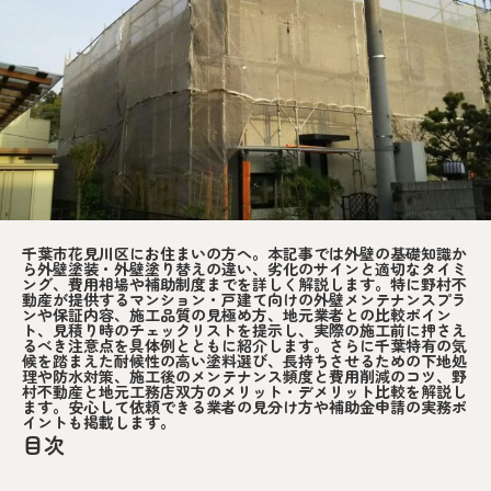
千葉市花見川区にお住まいの方へ。本記事では外壁の基礎知識か
ら外壁塗装・外壁塗り替えの違い、劣化のサインと適切なタイミ
ング、費用相場や補助制度までを詳しく解説します。特に野村不
動産が提供するマンション・戸建て向けの外壁メンテナンスプラ
ンや保証内容、施工品質の見極め方、地元業者との比較ポイン
ト、見積り時のチェックリストを提示し、実際の施工前に押さえ
るべき注意点を具体例とともに紹介します。さらに千葉特有の気
候を踏まえた耐候性の高い塗料選び、長持ちさせるための下地処
理や防水対策、施工後のメンテナンス頻度と費用削減のコツ、野
村不動産と地元工務店双方のメリット・デメリット比較を解説し
ます。安心して依頼できる業者の見分け方や補助金申請の実務ポ
イントも掲載します。
目次