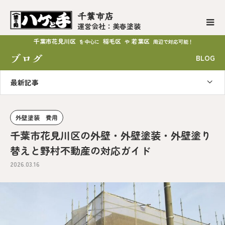
千葉市店
運営会社：美春塗装
千葉市花見川区
稲毛区
若葉区
を中心に
や
周辺で対応可能！
ブログ
BLOG
最新記事
外壁塗装 費用
千葉市花見川区の外壁・外壁塗装・外壁塗り
替えと野村不動産の対応ガイド
2026.03.16