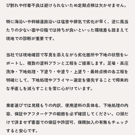
び割れや付着不良は避けられないため定期点検は欠かせません。
特に海沿いや幹線道路沿いは塩害や排気で劣化が早く、逆に風当
たりの少ない面や日陰では持ちが良いといった環境差も踏まえて
現地での診断が重要です。
当社では現地確認で写真を添えながら劣化箇所や下地の状態をレ
ポートし、複数の塗料プランと工程をご提案します。足場・高圧
洗浄・下地処理・下塗り・中塗り・上塗り・最終点検の各工程を
明確にして、下地処理やプライマー選定を優先することで将来的
な手直しを減らすことを常に心がけています。
業者選びでは見積もりの内訳、使用塗料の具体名、下地処理の内
容、保証やアフターケアの範囲を必ず確認してください。口頭だ
けで済ませず書面での保証や許認可、保険加入の有無もチェック
すると安心です。