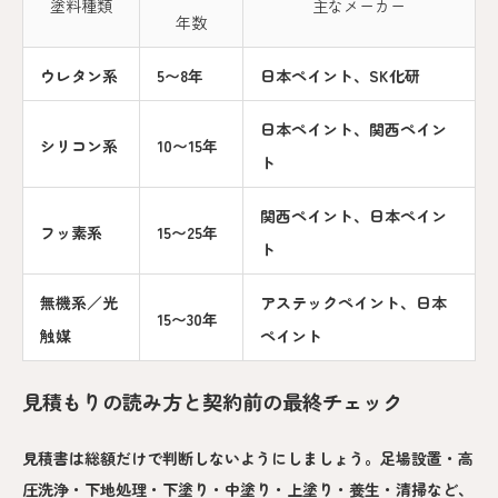
塗料種類
主なメーカー
年数
ウレタン系
5〜8年
日本ペイント、SK化研
日本ペイント、関西ペイン
シリコン系
10〜15年
ト
関西ペイント、日本ペイン
フッ素系
15〜25年
ト
無機系／光
アステックペイント、日本
15〜30年
触媒
ペイント
見積もりの読み方と契約前の最終チェック
見積書は総額だけで判断しないようにしましょう。足場設置・高
圧洗浄・下地処理・下塗り・中塗り・上塗り・養生・清掃など、