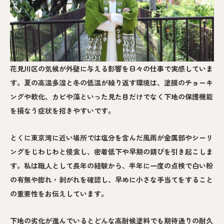
花見川区の気候が外壁に与える影響を日々の仕事で実感していま
す。夏の高温多湿と冬の低温が繰り返す環境は、塗膜のチョーキ
ングや軟化、カビや藻といった見た目だけでなく下地の保護機能
を損なう症状を招きやすいです。
とくに東京湾に近い場所では塩分を含んだ風雨が金属部やシーリ
ングをじわじわと侵食し、密着低下や早期の錆びを引き起こしま
す。私は職人として長年の経験から、半年に一度の点検で白い粉
の有無や膨れ・剥がれを確認し、早めに小さな手当てをすること
の重要性をお伝えしています。
下地の劣化が進んでいるとどんな高耐候塗料でも期待通りの耐久