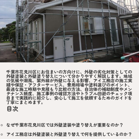
千葉市花見川区にお住まいの方向けに、外壁の劣化対策としての
外壁塗装と外壁塗り替えについて分かりやすく解説します。地域
の気候や潮風、紫外線が外壁に与える影響、アイ工務店の施工実
績や保証・アフターサービス、費用相場や塗料選びのポイント、
最適な施工時期や見積もり比較の方法、自治体の補助制度やメン
テナンス頻度、施工事例の確認方法やトラブル回避のチェック項
目まで実践的に紹介し、安心して施工を依頼するためのガイドを
丁寧にまとめます。
目次
なぜ千葉市花見川区では外壁塗装や塗り替えが重要なのか？
アイ工務店は外壁塗装と外壁塗り替えで何を提供しているのか？