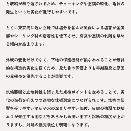
と収縮が繰り返されるため、チョーキングや塗膜の軟化、亀裂の
発生といった劣化が進行しやすいです。
とくに東京湾に近い立地では塩分を含んだ風雨による塩害が金属
部やシーリング材の密着性を低下させ、腐食や塗膜の剥離を早め
る傾向が高まります。
外観の変化だけでなく、下地の保護機能が損なわれることが最終
的な構造的劣化を招くため、見た目の評価よりも早期発見と原因
の見極めを優先することが重要です。
気候要因と立地特性を踏まえた点検ポイントを定めることで、劣
化の進行を抑えつつ適切な仕様選定につなげられます。塩害の影
響を受けやすい箇所や水の溜まりやすい部位、日照の強弱で乾燥
ムラが発生する面などをあらかじめ洗い出すと診断の精度が上が
りますし、対処の優先順位も明確になります。