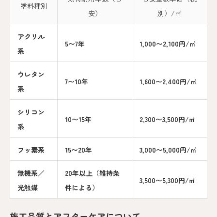
塗料種別
安）
別）/㎡
アクリル
5〜7年
1,000〜2,100円/㎡
系
ウレタン
7〜10年
1,600〜2,400円/㎡
系
シリコン
10〜15年
2,300〜3,500円/㎡
系
フッ素系
15〜20年
3,000〜5,000円/㎡
無機系／
20年以上（維持条
3,500〜5,300円/㎡
光触媒
件による）
施工品質とアフターケアについて