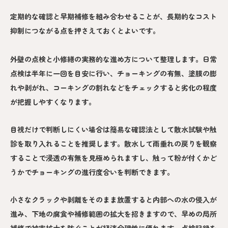
定期的な確認と早期補修を組み合わせることが、長期的なコスト
抑制につながる点を押さえておくとよいです。
外壁の点検と小修繕の実務的な進め方について整理します。日常
点検は半年に一回を目安に行い、チョーキングの有無、塗膜の膨
れや剥がれ、コーキングの割れなどをチェックすると劣化の程度
が把握しやすくなります。
目視だけで判断しにくい場合は簡易な確認法として散水試験や触
診を取り入れることを推奨します。散水して雨垂れの戻りを観察
することで浸透の有無を見極められますし、触って粉が付くかど
うかでチョーキングの進行度合いを判断できます。
小さなクラックや剥離をそのまま放置すると内部への水の侵入が
進み、下地の腐食や補修範囲の拡大を招きますので、早めの局所
補修で被害拡大を防ぐことが経済合理性に優れます。点検記録を