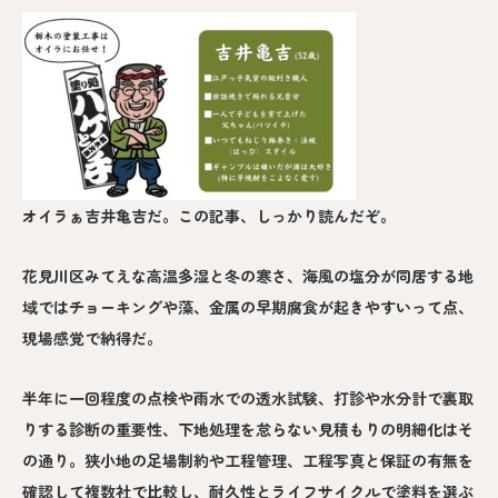
オイラぁ吉井亀吉だ。この記事、しっかり読んだぞ。
花見川区みてえな高温多湿と冬の寒さ、海風の塩分が同居する地
域ではチョーキングや藻、金属の早期腐食が起きやすいって点、
現場感覚で納得だ。
半年に一回程度の点検や雨水での透水試験、打診や水分計で裏取
りする診断の重要性、下地処理を怠らない見積もりの明細化はそ
の通り。狭小地の足場制約や工程管理、工程写真と保証の有無を
確認して複数社で比較し、耐久性とライフサイクルで塗料を選ぶ