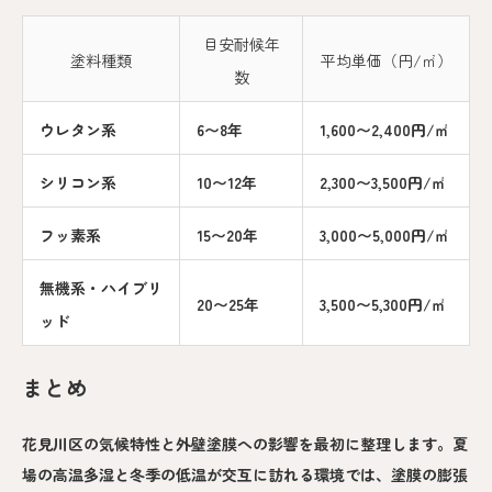
目安耐候年
塗料種類
平均単価（円/㎡）
数
ウレタン系
6〜8年
1,600〜2,400円/㎡
シリコン系
10〜12年
2,300〜3,500円/㎡
フッ素系
15〜20年
3,000〜5,000円/㎡
無機系・ハイブリ
20〜25年
3,500〜5,300円/㎡
ッド
まとめ
花見川区の気候特性と外壁塗膜への影響を最初に整理します。夏
場の高温多湿と冬季の低温が交互に訪れる環境では、塗膜の膨張