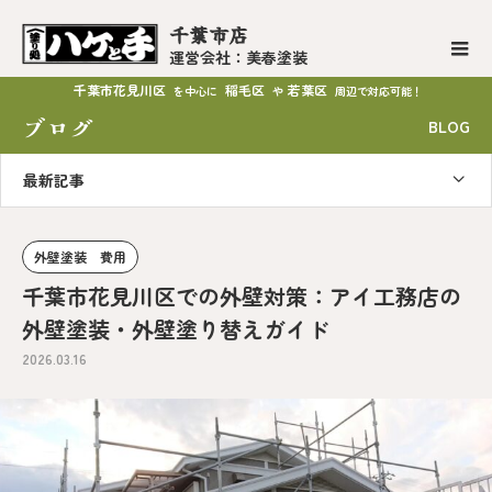
千葉市店
運営会社：美春塗装
千葉市花見川区
稲毛区
若葉区
を中心に
や
周辺で対応可能！
ブログ
BLOG
最新記事
外壁塗装 費用
千葉市花見川区での外壁対策：アイ工務店の
外壁塗装・外壁塗り替えガイド
2026.03.16