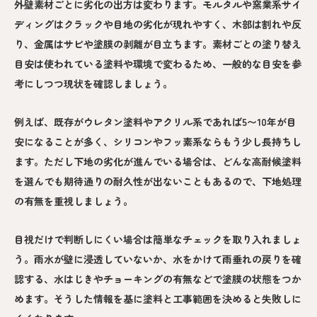
外壁素材ごとに劣化の出方は変わります。モルタルや窯業系サイ
ディングはクラックや目地の劣化が現れやすく、木部は割れや反
り、金属はサビや塗膜の剥離が目立ちます。素材ごとの塗り替え
目安は使われている塗料や環境で変わるため、一般的な目安を参
考にしつつ現状を確認しましょう。
例えば、既存がウレタン塗料やアクリル系であれば5〜10年が目
安になることが多く、シリコンやフッ素系ならもう少し長持ちし
ます。ただし下地の劣化が進んでいる場合は、どんな高耐候塗料
を選んでも期待通りの耐久性が出ないこともあるので、下地処理
の有無を重視しましょう。
目視だけで判断しにくい場合は簡単なチェックを取り入れましょ
う。雨水が壁に浸透していないか、水をかけて雨垂れの戻りを確
認する、水はじきやチョーキングの有無などで塗膜の状態をつか
めます。そうした情報を基に塗料と工事範囲を決めると失敗しに