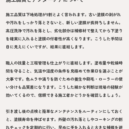
施工品質は下地処理が9割とよく言われます。古い塗膜の剥がれ
や汚れをしっかり落とさないと、新しい塗膜が長持ちしません。
高圧洗浄で汚れを落とし、劣化部分は補修材で整えてから下塗り
を確実に入れると塗膜の付着性が高くなります。こうした手間は
目に見えにくいですが、結果に直結します。
職人の技量と工程管理も仕上がりに直結します。塗布量や乾燥時
間を守ること、気温や湿度の条件を見極めて作業日を選ぶことが
大事です。色ムラや滴りを防ぐための養生や刷毛・ローラーの使
い分けも品質差になります。こうした細かな判断は現場の経験が
効いてくるので、信頼できる施工者かどうかを確認しましょう。
引き渡し後の点検と簡単なメンテナンスをルーティンにしておく
と、塗膜寿命を伸ばせます。外壁の汚れ落としやコーキングの割
れチェックを定期的に行い、早めに手を入れると大きな補修を避