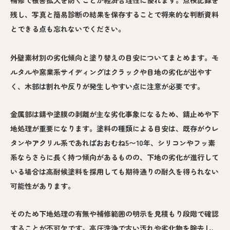
残し、写真と簡易診断の結果を保存することで将来的な判断資料
とできる点も忘れないでください。
外壁素材別の劣化傾向と塗り替えの目安についてまとめます。モ
ルタルや窯業系サイディングはクラックや目地の劣化が出やす
く、木部は割れや反りが発生しやすい点に注意が必要です。
金属部は錆や塗膜の剥離が主な劣化事象になるため、錆止めや下
地処理が重要になります。塗料の種類による目安は、既存がウレ
タンやアクリル系であればおおむね5〜10年、シリコンやフッ素
系ならさらに長く持つ傾向があるものの、下地の劣化が進行して
いる場合は高耐候塗料を採用しても期待通りの耐久を得られない
可能性があります。
そのため下地処理の有無や補修範囲の明示を見積もり段階で確認
することが不可欠です。高圧洗浄で古い汚れや劣化物を除去し、